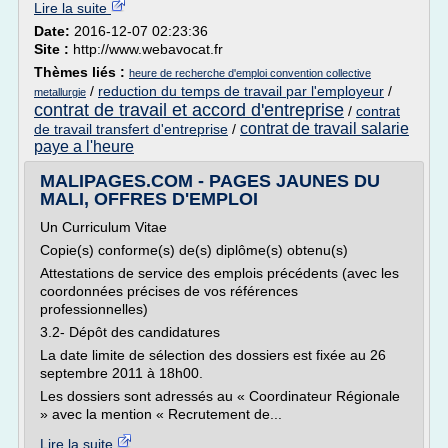
Lire la suite
Date:
2016-12-07 02:23:36
Site :
http://www.webavocat.fr
Thèmes liés :
heure de recherche d'emploi convention collective
/
reduction du temps de travail par l'employeur
/
metallurgie
contrat de travail et accord d'entreprise
/
contrat
contrat de travail salarie
de travail transfert d'entreprise
/
paye a l'heure
MALIPAGES.COM - PAGES JAUNES DU
MALI, OFFRES D'EMPLOI
Un Curriculum Vitae
Copie(s) conforme(s) de(s) diplôme(s) obtenu(s)
Attestations de service des emplois précédents (avec les
coordonnées précises de vos références
professionnelles)
3.2- Dépôt des candidatures
La date limite de sélection des dossiers est fixée au 26
septembre 2011 à 18h00.
Les dossiers sont adressés au « Coordinateur Régionale
» avec la mention « Recrutement de...
Lire la suite