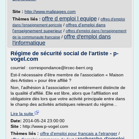
Site :
http://www.malipages.com
offre d emploi l equipe
Thèmes liés :
/
offres d'emploi
/
offres d'emploi dans
dans l'enseignement agricole
l'enseignement superieur
/
offres d'emploi dans l'enseignement
offre d'emploi dans
/
de la communaute francaise
l'informatique
Régime de sécurité social de l'artiste - p-
vogel.com
courriel : correspondance@ircec-berri.org
Est-il nécessaire d'être membre de l'association « Maison
des Artistes » pour être affilié ?
Non, l'adhésion à l'association est entièrement distincte de
la qualité d'affilié. Elle est libre, alors que l'affiliation est
obligatoire dès lors que votre activité principale entre dans
le champ des activités artistiques relevant du régime...
Lire la suite
Date:
2014-05-24 23:00:00
Site :
http://www.p-vogel.com
Thèmes liés :
offre d'emploi pour francais a l'etranger
/