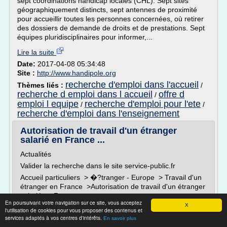
sept coordinations handicap locales (CHL). Sept sites
géographiquement distincts, sept antennes de proximité
pour accueillir toutes les personnes concernées, où retirer
des dossiers de demande de droits et de prestations. Sept
équipes pluridisciplinaires pour informer,...
Lire la suite
Date:
2017-04-08 05:34:48
Site :
http://www.handipole.org
recherche d'emploi dans l'accueil
Thèmes liés :
/
recherche d emploi dans l accueil
offre d
/
emploi l equipe
recherche d'emploi pour l'ete
/
/
recherche d'emploi dans l'enseignement
Autorisation de travail d'un étranger
salarié en France ...
Actualités
Valider la recherche dans le site service-public.fr
Accueil particuliers > �?tranger - Europe > Travail d'un
étranger en France >Autorisation de travail d'un étranger
salarié en France
En poursuivant votre navigation sur ce site, vous acceptez
X
Votre abonnement a bien été pris en compte.
l'utilisation de cookies pour vous proposer des contenus et
services adaptés à vos centres d'intérêts.
Vous serez alerté(e) par courriel dès que la page «
En savoir plus