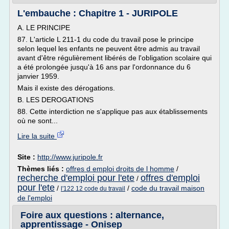
L'embauche : Chapitre 1 - JURIPOLE
A. LE PRINCIPE
87. L'article L 211-1 du code du travail pose le principe
selon lequel les enfants ne peuvent être admis au travail
avant d'être régulièrement libérés de l'obligation scolaire qui
a été prolongée jusqu'à 16 ans par l'ordonnance du 6
janvier 1959.
Mais il existe des dérogations.
B. LES DEROGATIONS
88. Cette interdiction ne s'applique pas aux établissements
où ne sont...
Lire la suite
Site :
http://www.juripole.fr
Thèmes liés :
offres d emploi droits de l homme
/
recherche d'emploi pour l'ete
offres d'emploi
/
pour l'ete
/
/
code du travail maison
l'122 12 code du travail
de l'emploi
Foire aux questions : alternance,
apprentissage - Onisep