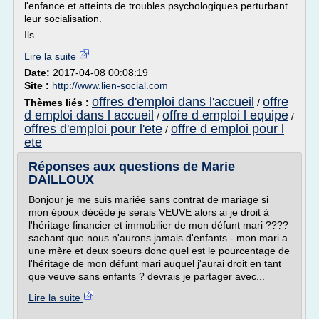
l'enfance et atteints de troubles psychologiques perturbant
leur socialisation.
Ils...
Lire la suite
Date:
2017-04-08 00:08:19
Site :
http://www.lien-social.com
offres d'emploi dans l'accueil
offre
Thèmes liés :
/
d emploi dans l accueil
offre d emploi l equipe
/
/
offres d'emploi pour l'ete
offre d emploi pour l
/
ete
Réponses aux questions de Marie
DAILLOUX
Bonjour je me suis mariée sans contrat de mariage si
mon époux décède je serais VEUVE alors ai je droit à
l'héritage financier et immobilier de mon défunt mari ????
sachant que nous n'aurons jamais d'enfants - mon mari a
une mère et deux soeurs donc quel est le pourcentage de
l'héritage de mon défunt mari auquel j'aurai droit en tant
que veuve sans enfants ? devrais je partager avec...
Lire la suite