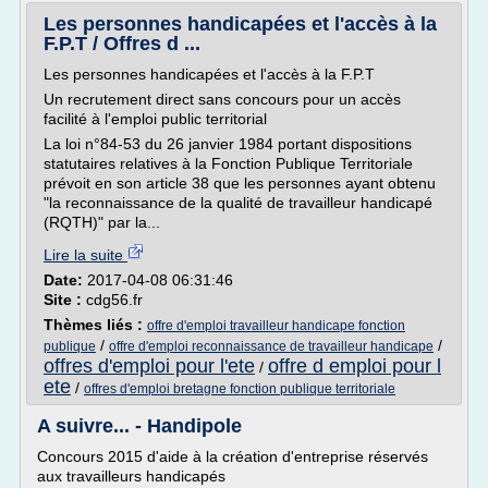
Les personnes handicapées et l'accès à la
F.P.T / Offres d ...
Les personnes handicapées et l'accès à la F.P.T
Un recrutement direct sans concours pour un accès
facilité à l'emploi public territorial
La loi n°84-53 du 26 janvier 1984 portant dispositions
statutaires relatives à la Fonction Publique Territoriale
prévoit en son article 38 que les personnes ayant obtenu
"la reconnaissance de la qualité de travailleur handicapé
(RQTH)" par la...
Lire la suite
Date:
2017-04-08 06:31:46
Site :
cdg56.fr
Thèmes liés :
offre d'emploi travailleur handicape fonction
/
/
publique
offre d'emploi reconnaissance de travailleur handicape
offres d'emploi pour l'ete
offre d emploi pour l
/
ete
/
offres d'emploi bretagne fonction publique territoriale
A suivre... - Handipole
Concours 2015 d'aide à la création d'entreprise réservés
aux travailleurs handicapés