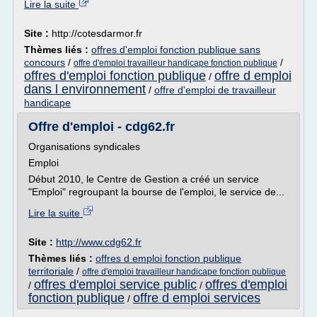
Lire la suite
Site :
http://cotesdarmor.fr
Thèmes liés :
offres d'emploi fonction publique sans
concours
/
/
offre d'emploi travailleur handicape fonction publique
offres d'emploi fonction publique
offre d emploi
/
dans l environnement
/
offre d'emploi de travailleur
handicape
Offre d'emploi - cdg62.fr
Organisations syndicales
Emploi
Début 2010, le Centre de Gestion a créé un service
"Emploi" regroupant la bourse de l'emploi, le service de...
Lire la suite
Site :
http://www.cdg62.fr
Thèmes liés :
offres d emploi fonction publique
territoriale
/
offre d'emploi travailleur handicape fonction publique
offres d'emploi service public
offres d'emploi
/
/
fonction publique
offre d emploi services
/