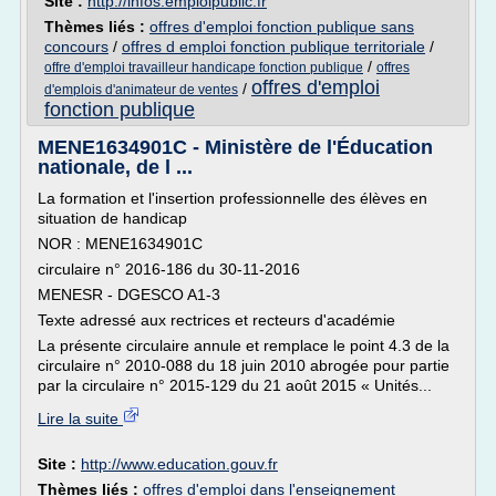
Site :
http://infos.emploipublic.fr
Thèmes liés :
offres d'emploi fonction publique sans
concours
/
offres d emploi fonction publique territoriale
/
/
offre d'emploi travailleur handicape fonction publique
offres
offres d'emploi
/
d'emplois d'animateur de ventes
fonction publique
MENE1634901C - Ministère de l'Éducation
nationale, de l ...
La formation et l'insertion professionnelle des élèves en
situation de handicap
NOR : MENE1634901C
circulaire n° 2016-186 du 30-11-2016
MENESR - DGESCO A1-3
Texte adressé aux rectrices et recteurs d'académie
La présente circulaire annule et remplace le point 4.3 de la
circulaire n° 2010-088 du 18 juin 2010 abrogée pour partie
par la circulaire n° 2015-129 du 21 août 2015 « Unités...
Lire la suite
Site :
http://www.education.gouv.fr
Thèmes liés :
offres d'emploi dans l'enseignement