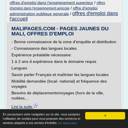
offres d'emploi dans l'enseignement superieur
/
offres
/
offre d'emploi
d'emploi dans l'enseignement agricole
offres d'emploi dans
administration publique generale
/
l'accueil
MALIPAGES.COM - PAGES JAUNES DU
MALI, OFFRES D'EMPLOI
- Bonne connaissance de la zone d'enquête et distribution
- Connaissance des langues locales.
Expérience préalable nécessaire:
1 à 2 ans d expérience dans le domaine requis
Langues
Savoir parler Français et maîtriser les langues locales
Mobilité demandée (local- national) et fréquence des
voyages
Besoins de déplacements/voyages (hors de la ville,
nuitées,...
Lire la suite
En poursuivant votre navigation sur ce site, vous acceptez
X
Site :
http://www.malipages.com
l'utilisation de cookies pour vous proposer des contenus et
services adaptés à vos centres d'intérêts.
En savoir plus
offre d emploi l equipe
offre
Thèmes liés :
/