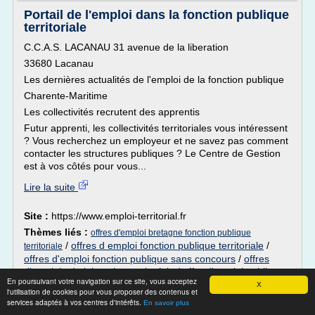
Portail de l'emploi dans la fonction publique
territoriale
C.C.A.S. LACANAU 31 avenue de la liberation
33680 Lacanau
Les dernières actualités de l'emploi de la fonction publique
Charente-Maritime
Les collectivités recrutent des apprentis
Futur apprenti, les collectivités territoriales vous intéressent
? Vous recherchez un employeur et ne savez pas comment
contacter les structures publiques ? Le Centre de Gestion
est à vos côtés pour vous...
Lire la suite
Site :
https://www.emploi-territorial.fr
Thèmes liés :
offres d'emploi bretagne fonction publique
/
offres d emploi fonction publique territoriale
/
territoriale
offres d'emploi fonction publique sans concours
/
offres
d'emploi administration territoriale
/
offre d'emploi public
En poursuivant votre navigation sur ce site, vous acceptez
territorial
X
l'utilisation de cookies pour vous proposer des contenus et
services adaptés à vos centres d'intérêts.
En savoir plus
Café de l'emploi Bas Normands (Caen,