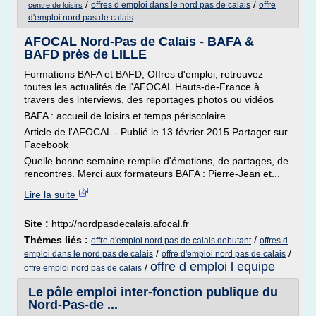
/
/
offres d emploi dans le nord pas de calais
offre
centre de loisirs
d'emploi nord pas de calais
AFOCAL Nord-Pas de Calais - BAFA &
BAFD près de LILLE
Formations BAFA et BAFD, Offres d'emploi, retrouvez
toutes les actualités de l'AFOCAL Hauts-de-France à
travers des interviews, des reportages photos ou vidéos
BAFA : accueil de loisirs et temps périscolaire
Article de l'AFOCAL - Publié le 13 février 2015 Partager sur
Facebook
Quelle bonne semaine remplie d'émotions, de partages, de
rencontres. Merci aux formateurs BAFA : Pierre-Jean et...
Lire la suite
Site :
http://nordpasdecalais.afocal.fr
Thèmes liés :
/
offre d'emploi nord pas de calais debutant
offres d
/
/
emploi dans le nord pas de calais
offre d'emploi nord pas de calais
offre d emploi l equipe
/
offre emploi nord pas de calais
Le pôle emploi inter-fonction publique du
Nord-Pas-de ...