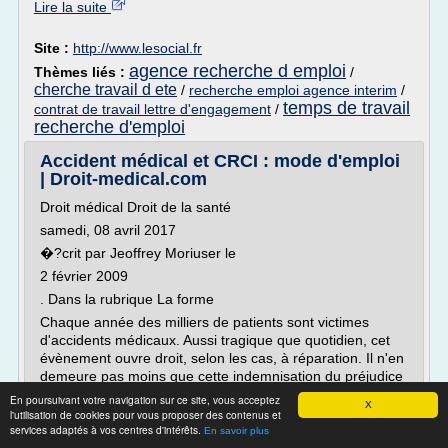
Lire la suite
Site :
http://www.lesocial.fr
agence recherche d emploi
Thèmes liés :
/
cherche travail d ete
/
recherche emploi agence interim
/
temps de travail
contrat de travail lettre d'engagement
/
recherche d'emploi
Accident médical et CRCI : mode d'emploi
| Droit-medical.com
Droit médical Droit de la santé
samedi, 08 avril 2017
�?crit par Jeoffrey Moriuser le
2 février 2009
. Dans la rubrique La forme
Chaque année des milliers de patients sont victimes
d'accidents médicaux. Aussi tragique que quotidien, cet
évènement ouvre droit, selon les cas, à réparation. Il n'en
demeure pas moins que cette indemnisation du préjudice
subi se résume, pour la victime,...
En poursuivant votre navigation sur ce site, vous acceptez
X
l'utilisation de cookies pour vous proposer des contenus et
Lire la suite
services adaptés à vos centres d'intérêts.
En savoir plus