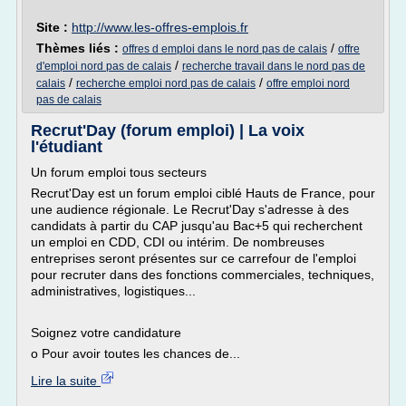
Site :
http://www.les-offres-emplois.fr
Thèmes liés :
/
offres d emploi dans le nord pas de calais
offre
/
d'emploi nord pas de calais
recherche travail dans le nord pas de
/
/
calais
recherche emploi nord pas de calais
offre emploi nord
pas de calais
Recrut'Day (forum emploi) | La voix
l'étudiant
Un forum emploi tous secteurs
Recrut'Day est un forum emploi ciblé Hauts de France, pour
une audience régionale. Le Recrut'Day s'adresse à des
candidats à partir du CAP jusqu'au Bac+5 qui recherchent
un emploi en CDD, CDI ou intérim. De nombreuses
entreprises seront présentes sur ce carrefour de l'emploi
pour recruter dans des fonctions commerciales, techniques,
administratives, logistiques...
Soignez votre candidature
o Pour avoir toutes les chances de...
Lire la suite