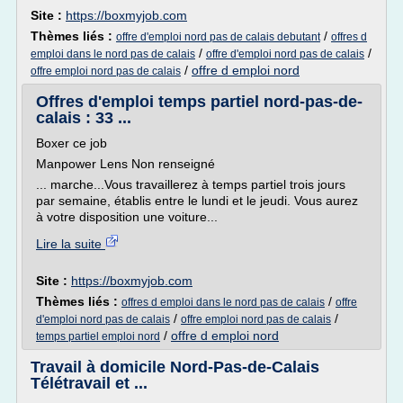
Site :
https://boxmyjob.com
Thèmes liés :
/
offre d'emploi nord pas de calais debutant
offres d
/
/
emploi dans le nord pas de calais
offre d'emploi nord pas de calais
/
offre d emploi nord
offre emploi nord pas de calais
Offres d'emploi temps partiel nord-pas-de-
calais : 33 ...
Boxer ce job
Manpower Lens Non renseigné
... marche...Vous travaillerez à temps partiel trois jours
par semaine, établis entre le lundi et le jeudi. Vous aurez
à votre disposition une voiture...
Lire la suite
Site :
https://boxmyjob.com
Thèmes liés :
/
offres d emploi dans le nord pas de calais
offre
/
/
d'emploi nord pas de calais
offre emploi nord pas de calais
/
offre d emploi nord
temps partiel emploi nord
Travail à domicile Nord-Pas-de-Calais
Télétravail et ...