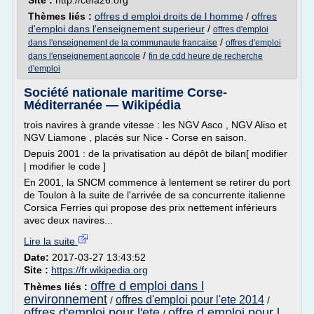
Site :
http://cefa26.org
Thèmes liés :
offres d emploi droits de l homme
/
offres
d'emploi dans l'enseignement superieur
/
offres d'emploi
/
dans l'enseignement de la communaute francaise
offres d'emploi
/
dans l'enseignement agricole
fin de cdd heure de recherche
d'emploi
Société nationale maritime Corse-
Méditerranée — Wikipédia
trois navires à grande vitesse : les NGV Asco , NGV Aliso et
NGV Liamone , placés sur Nice - Corse en saison.
Depuis 2001 : de la privatisation au dépôt de bilan[ modifier
| modifier le code ]
En 2001, la SNCM commence à lentement se retirer du port
de Toulon à la suite de l'arrivée de sa concurrente italienne
Corsica Ferries qui propose des prix nettement inférieurs
avec deux navires...
Lire la suite
Date:
2017-03-27 13:43:52
Site :
https://fr.wikipedia.org
offre d emploi dans l
Thèmes liés :
environnement
offres d'emploi pour l'ete 2014
/
/
offres d'emploi pour l'ete
offre d emploi pour l
/