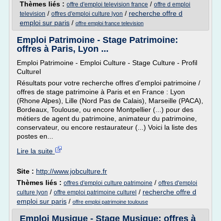
Thèmes liés :
/
offre d'emploi television france
offre d emploi
/
/
recherche offre d
television
offres d'emploi culture lyon
emploi sur paris
/
offre emploi france television
Emploi Patrimoine - Stage Patrimoine:
offres à Paris, Lyon ...
Emploi Patrimoine - Emploi Culture - Stage Culture - Profil
Culturel
Résultats pour votre recherche offres d'emploi patrimoine /
offres de stage patrimoine à Paris et en France : Lyon
(Rhone Alpes), Lille (Nord Pas de Calais), Marseille (PACA),
Bordeaux, Toulouse, ou encore Montpellier (...) pour des
métiers de agent du patrimoine, animateur du patrimoine,
conservateur, ou encore restaurateur (...) Voici la liste des
postes en...
Lire la suite
Site :
http://www.jobculture.fr
Thèmes liés :
/
offres d'emploi culture patrimoine
offres d'emploi
/
/
recherche offre d
culture lyon
offre emploi patrimoine culturel
emploi sur paris
/
offre emploi patrimoine toulouse
Emploi Musique - Stage Musique: offres à