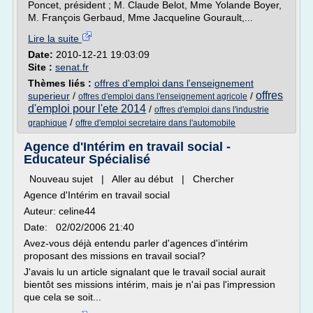
Poncet, président ; M. Claude Belot, Mme Yolande Boyer,
M. François Gerbaud, Mme Jacqueline Gourault,...
Lire la suite
Date:
2010-12-21 19:03:09
Site :
senat.fr
Thèmes liés :
offres d'emploi dans l'enseignement
offres
superieur
/
/
offres d'emploi dans l'enseignement agricole
d'emploi pour l'ete 2014
/
offres d'emploi dans l'industrie
/
graphique
offre d'emploi secretaire dans l'automobile
Agence d'Intérim en travail social -
Educateur Spécialisé
Nouveau sujet | Aller au début | Chercher
Agence d'Intérim en travail social
Auteur: celine44
Date: 02/02/2006 21:40
Avez-vous déjà entendu parler d'agences d'intérim
proposant des missions en travail social?
J'avais lu un article signalant que le travail social aurait
bientôt ses missions intérim, mais je n'ai pas l'impression
que cela se soit...