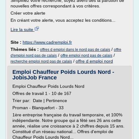
Simplifiez votre recherche, soyez averti dès la parution de
nouvelles offres correspondant à vos critères.
Créer votre alerte
En créant votre alerte, vous acceptez les conditions...
Lire la suite
Site :
https://www.cadremploi.fr
Thèmes liés :
/
offres d emploi dans le nord pas de calais
offre
/
/
d'emploi nord pas de calais
offre emploi nord pas de calais
/
offre d emploi nord
recherche emploi nord pas de calais
Emploi Chauffeur Poids Lourds Nord -
JobisJob France
Emploi Chauffeur Poids Lourds Nord
Offres de travail 1 - 10 de 167
Trier par: Date | Pertinence
Proman - Blanquefort - 33
1ère entreprise française du travail temporaire, et 100%
indépendante. Notre groupe qui a fêté ses 26 ans cette
année, réalise une croissance à 2 chiffres depuis 15 ans.
Constitué d'un réseau national... Offres d'emploi de
Chauffeur Poids Lourds Nord...