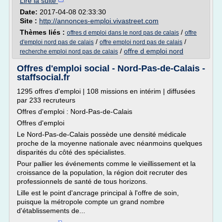
Lire la suite
Date:
2017-04-08 02:33:30
Site :
http://annonces-emploi.vivastreet.com
Thèmes liés :
/
offres d emploi dans le nord pas de calais
offre
/
/
d'emploi nord pas de calais
offre emploi nord pas de calais
/
offre d emploi nord
recherche emploi nord pas de calais
Offres d'emploi social - Nord-Pas-de-Calais -
staffsocial.fr
1295 offres d'emploi | 108 missions en intérim | diffusées
par 233 recruteurs
Offres d'emploi : Nord-Pas-de-Calais
Offres d'emploi
Le Nord-Pas-de-Calais possède une densité médicale
proche de la moyenne nationale avec néanmoins quelques
disparités du côté des spécialistes.
Pour pallier les événements comme le vieillissement et la
croissance de la population, la région doit recruter des
professionnels de santé de tous horizons.
Lille est le point d'ancrage principal à l'offre de soin,
puisque la métropole compte un grand nombre
d'établissements de...