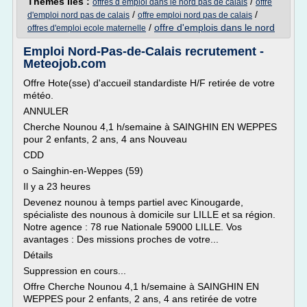
Thèmes liés :
/
offres d emploi dans le nord pas de calais
offre
/
/
d'emploi nord pas de calais
offre emploi nord pas de calais
/
offre d'emplois dans le nord
offres d'emploi ecole maternelle
Emploi Nord-Pas-de-Calais recrutement -
Meteojob.com
Offre Hote(sse) d'accueil standardiste H/F retirée de votre
météo.
ANNULER
Cherche Nounou 4,1 h/semaine à SAINGHIN EN WEPPES
pour 2 enfants, 2 ans, 4 ans Nouveau
CDD
o Sainghin-en-Weppes (59)
Il y a 23 heures
Devenez nounou à temps partiel avec Kinougarde,
spécialiste des nounous à domicile sur LILLE et sa région.
Notre agence : 78 rue Nationale 59000 LILLE. Vos
avantages : Des missions proches de votre...
Détails
Suppression en cours...
Offre Cherche Nounou 4,1 h/semaine à SAINGHIN EN
WEPPES pour 2 enfants, 2 ans, 4 ans retirée de votre