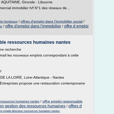
n : AQUITAINE, Gironde - Libourne
cial immobilier h/f N°1 des réseaux de...
/
offres d'emploi dans l'immobilier social
/
lier bordeaux
offre d'emploi dans l'immobilier
offre d emploi
/
/
er
able ressources humaines nantes
tre recherche
email les nouveaux emplois correspondant à cette
F
YS DE LA LOIRE, Loire-Atlantique - Nantes
on Entreprises propose une restauration contemporaine
/
offre emploi responsable
 ressources humaines nantes
i en gestion des ressources humaines
offres d
/
fre emploi directeur ressources humaines nantes