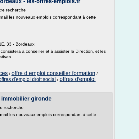
bordeaux - les-offres-emplois.fr
tre recherche
email les nouveaux emplois correspondant à cette
INE, 33 - Bordeaux
onsistera à conseiller et à assister la Direction, et les
tives...
ices
offre d emploi conseiller formation
/
/
offres d'emploi
offres d'emploi droit social
/
 immobilier gironde
re recherche
email les nouveaux emplois correspondant à cette