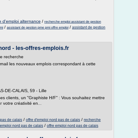
re d'emploi alternance
/
recherche emploi assistant de gestion
/
/
assistant de gestion
mi
assistant de gestion pme pmi offre emploi
ord - les-offres-emplois.fr
re recherche
email les nouveaux emplois correspondant à cette
AS-DE-CALAIS, 59 - Lille
 clients, un "Graphiste H/F" : Vous souhaitez mettre
votre créativité en...
/
/
 pas de calais
offre d'emploi nord pas de calais
recherche
/
emploi nord pas de calais
offre emploi nord pas de calais