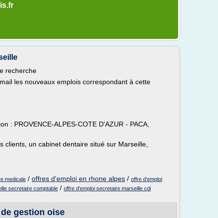
s.fr
eille
re recherche
email les nouveaux emplois correspondant à cette
lisation : PROVENCE-ALPES-COTE D'AZUR - PACA,
 clients, un cabinet dentaire situé sur Marseille,
/
offres d'emploi en rhone alpes
/
ire medicale
offre d'emploi
/
ille secretaire comptable
offre d'emploi secretaire marseille cdi
 de gestion oise