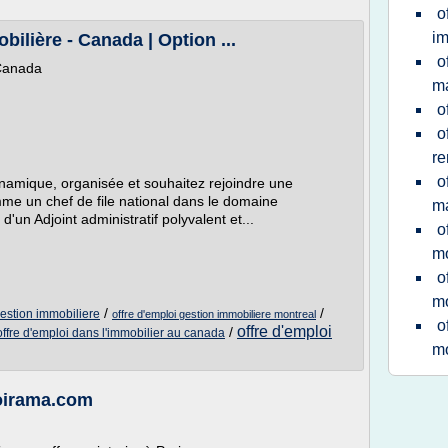
o
im
ilière - Canada | Option ...
o
 Canada
ma
o
o
r
o
amique, organisée et souhaitez rejoindre une
me un chef de file national dans le domaine
ma
'un Adjoint administratif polyvalent et...
o
mo
o
mo
/
/
gestion immobiliere
offre d'emploi gestion immobiliere montreal
o
offre d'emploi
/
offre d'emploi dans l'immobilier au canada
mo
loirama.com