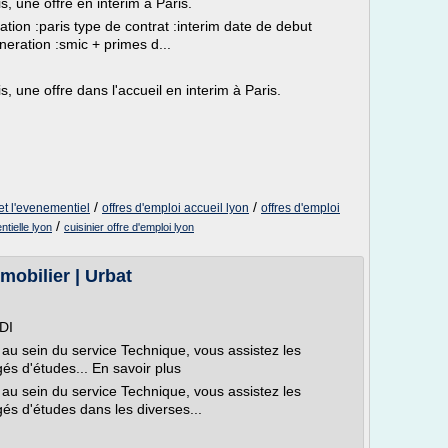
is, une offre en interim à Paris.
isation :paris type de contrat :interim date de debut
neration :smic + primes d...
is, une offre dans l'accueil en interim à Paris.
/
/
 et l'evenementiel
offres d'emploi accueil lyon
offres d'emploi
/
tielle lyon
cuisinier offre d'emploi lyon
mobilier | Urbat
DI
 au sein du service Technique, vous assistez les
s d'études... En savoir plus
 au sein du service Technique, vous assistez les
s d'études dans les diverses...