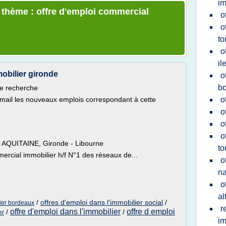
im
e thème : offre d'emploi commercial
o
o
to
o
il
obilier gironde
o
b
re recherche
email les nouveaux emplois correspondant à cette
o
o
o
o
 : AQUITAINE, Gironde - Libourne
to
cial immobilier h/f N°1 des réseaux de...
o
na
o
al
/
offres d'emploi dans l'immobilier social
/
lier bordeaux
r
offre d'emploi dans l'immobilier
offre d emploi
/
/
er
im