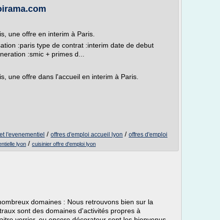
loirama.com
is, une offre en interim à Paris.
isation :paris type de contrat :interim date de debut
neration :smic + primes d...
is, une offre dans l'accueil en interim à Paris.
/
/
 et l'evenementiel
offres d'emploi accueil lyon
offres d'emploi
/
tielle lyon
cuisinier offre d'emploi lyon
 nombreux domaines : Nous retrouvons bien sur la
itraux sont des domaines d'activités propres à
itre verrier, ou encore décorateur sont les bienvenus