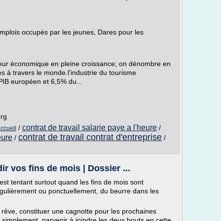
mplois occupés par les jeunes, Dares pour les
teur économique en pleine croissance; on dénombre en
es à travers le monde.l'industrie du tourisme
IB européen et 6,5% du...
org
contrat de travail salarie paye a l'heure
/
/
accueil
contrat de travail contrat d'entreprise
eure
/
/
 vos fins de mois | Dossier ...
t tentant surtout quand les fins de mois sont
, régulièrement ou ponctuellement, du beurre dans les
e rêve, constituer une cagnotte pour les prochaines
t simplement, parvenir à joindre les deux bouts en cette