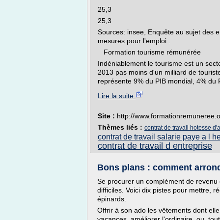
25,3
25,3
Sources: insee, Enquête au sujet des e
mesures pour l'emploi .
Formation tourisme rémunérée
Indéniablement le tourisme est un sec
2013 pas moins d'un milliard de tourist
représente 9% du PIB mondial, 4% du P
Lire la suite
Site :
http://www.formationremuneree.
Thèmes liés :
contrat de travail hotesse d'
contrat de travail salarie paye a l h
contrat de travail d entreprise
Bons plans : comment arrondir
Se procurer un complément de revenu es
difficiles. Voici dix pistes pour mettre
épinards.
Offrir à son ado les vêtements dont ell
vacances, améliorer l'ordinaire, ou, tou