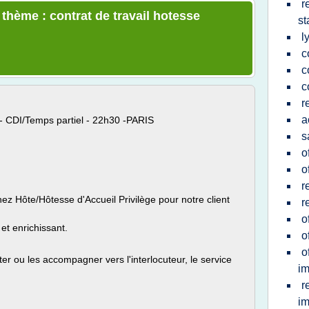
r
 thème : contrat de travail hotesse
st
l
c
c
c
r
a
 - CDI/Temps partiel - 22h30 -PARIS
s
o
o
r
z Hôte/Hôtesse d'Accueil Privilège pour notre client
r
o
et enrichissant.
o
o
er ou les accompagner vers l'interlocuteur, le service
im
r
im