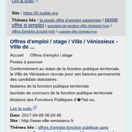
Lire la suite
Site :
https://fr.jooble.org
poste
Thèmes liés :
la poste offre d'emploi saisonnier
/
offre d emploi
/
/
assistant de gestion offre d'emploi lyon
/
offres d'emploi accueil lyon
cuisinier offre d'emploi lyon
Offres d'emploi / stage / Ville / Vénissieux -
Ville de ...
Accueil Offres d'emploi / stage
Postes à pourvoir
Conformément au statut de la fonction publique territoriale,
la Ville de Vénissieux recrute pour ses besoins permanents
des candidats statutaires :
titulaires de la fonction publique territoriale
lauréats de concours de la fonction publique territoriale
titulaires des Fonctions Publiques d'�?tat ou...
Lire la suite
Date:
2017-04-08 06:04:46
Site :
http://www.ville-venissieux.fr
Thèmes liés :
offres d'emploi fonction publique sans