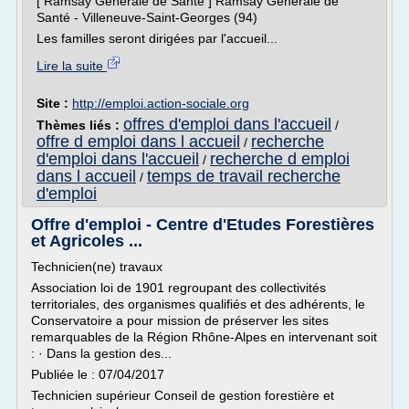
[ Ramsay Générale de Santé ] Ramsay Générale de
Santé - Villeneuve-Saint-Georges (94)
Les familles seront dirigées par l'accueil...
Lire la suite
Site :
http://emploi.action-sociale.org
offres d'emploi dans l'accueil
Thèmes liés :
/
offre d emploi dans l accueil
recherche
/
d'emploi dans l'accueil
recherche d emploi
/
dans l accueil
temps de travail recherche
/
d'emploi
Offre d'emploi - Centre d'Etudes Forestières
et Agricoles ...
Technicien(ne) travaux
Association loi de 1901 regroupant des collectivités
territoriales, des organismes qualifiés et des adhérents, le
Conservatoire a pour mission de préserver les sites
remarquables de la Région Rhône-Alpes en intervenant soit
: · Dans la gestion des...
Publiée le : 07/04/2017
Technicien supérieur Conseil de gestion forestière et