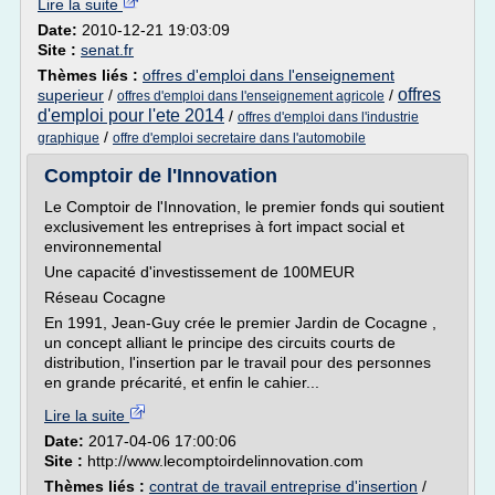
Lire la suite
Date:
2010-12-21 19:03:09
Site :
senat.fr
Thèmes liés :
offres d'emploi dans l'enseignement
offres
superieur
/
/
offres d'emploi dans l'enseignement agricole
d'emploi pour l'ete 2014
/
offres d'emploi dans l'industrie
/
graphique
offre d'emploi secretaire dans l'automobile
Comptoir de l'Innovation
Le Comptoir de l'Innovation, le premier fonds qui soutient
exclusivement les entreprises à fort impact social et
environnemental
Une capacité d'investissement de 100MEUR
Réseau Cocagne
En 1991, Jean-Guy crée le premier Jardin de Cocagne ,
un concept alliant le principe des circuits courts de
distribution, l'insertion par le travail pour des personnes
en grande précarité, et enfin le cahier...
Lire la suite
Date:
2017-04-06 17:00:06
Site :
http://www.lecomptoirdelinnovation.com
Thèmes liés :
contrat de travail entreprise d'insertion
/