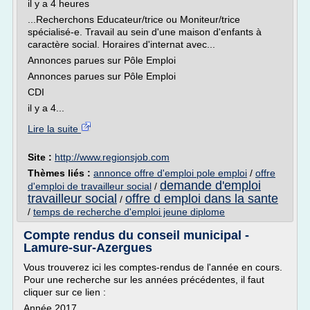
il y a 4 heures
...Recherchons Educateur/trice ou Moniteur/trice
spécialisé-e. Travail au sein d'une maison d'enfants à
caractère social. Horaires d'internat avec...
Annonces parues sur Pôle Emploi
Annonces parues sur Pôle Emploi
CDI
il y a 4...
Lire la suite
Site :
http://www.regionsjob.com
Thèmes liés :
annonce offre d'emploi pole emploi
/
offre
demande d'emploi
d'emploi de travailleur social
/
travailleur social
offre d emploi dans la sante
/
/
temps de recherche d'emploi jeune diplome
Compte rendus du conseil municipal -
Lamure-sur-Azergues
Vous trouverez ici les comptes-rendus de l'année en cours.
Pour une recherche sur les années précédentes, il faut
cliquer sur ce lien :
Année 2017