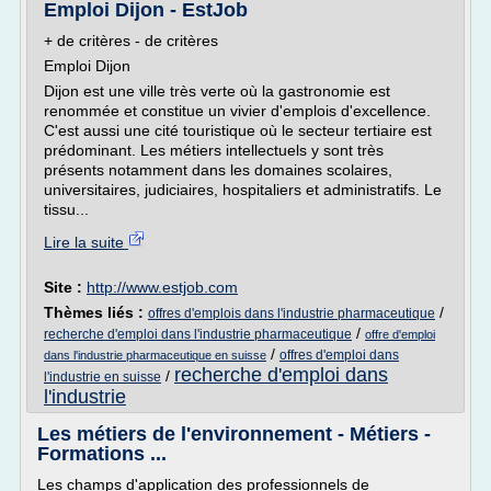
Emploi Dijon - EstJob
+ de critères - de critères
Emploi Dijon
Dijon est une ville très verte où la gastronomie est
renommée et constitue un vivier d'emplois d'excellence.
C'est aussi une cité touristique où le secteur tertiaire est
prédominant. Les métiers intellectuels y sont très
présents notamment dans les domaines scolaires,
universitaires, judiciaires, hospitaliers et administratifs. Le
tissu...
Lire la suite
Site :
http://www.estjob.com
Thèmes liés :
/
offres d'emplois dans l'industrie pharmaceutique
/
recherche d'emploi dans l'industrie pharmaceutique
offre d'emploi
/
offres d'emploi dans
dans l'industrie pharmaceutique en suisse
recherche d'emploi dans
/
l'industrie en suisse
l'industrie
Les métiers de l'environnement - Métiers -
Formations ...
Les champs d'application des professionnels de