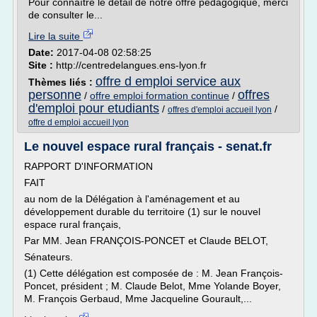
Pour connaître le détail de notre offre pédagogique, merci
de consulter le...
Lire la suite
Date:
2017-04-08 02:58:25
Site :
http://centredelangues.ens-lyon.fr
offre d emploi service aux
Thèmes liés :
personne
offres
/
offre emploi formation continue
/
d'emploi pour etudiants
/
/
offres d'emploi accueil lyon
offre d emploi accueil lyon
Le nouvel espace rural français - senat.fr
RAPPORT D'INFORMATION
FAIT
au nom de la Délégation à l'aménagement et au
développement durable du territoire (1) sur le nouvel
espace rural français,
Par MM. Jean FRANÇOIS-PONCET et Claude BELOT,
Sénateurs.
(1) Cette délégation est composée de : M. Jean François-
Poncet, président ; M. Claude Belot, Mme Yolande Boyer,
M. François Gerbaud, Mme Jacqueline Gourault,...