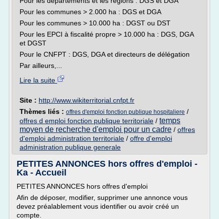
Pour les départements et les régions : DGS et DGA
Pour les communes > 2.000 ha : DGS et DGA
Pour les communes > 10.000 ha : DGST ou DST
Pour les EPCI à fiscalité propre > 10.000 ha : DGS, DGA
et DGST
Pour le CNFPT : DGS, DGA et directeurs de délégation
Par ailleurs,...
Lire la suite
Site :
http://www.wikiterritorial.cnfpt.fr
Thèmes liés :
/
offres d'emploi fonction publique hospitaliere
temps
offres d emploi fonction publique territoriale
/
moyen de recherche d'emploi pour un cadre
/
offres
d'emploi administration territoriale
/
offre d'emploi
administration publique generale
PETITES ANNONCES hors offres d'emploi -
Ka - Accueil
PETITES ANNONCES hors offres d'emploi
Afin de déposer, modifier, supprimer une annonce vous
devez préalablement vous identifier ou avoir créé un
compte.