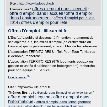
Site :
http://www.ladepeche.fr
offres d'emploi dans l'accueil
Thèmes liés :
/
offre d emploi dans l accueil
offre d emploi
/
dans l environnement
offres d'emploi pour l'ete
/
offres d'emploi pour l'ete
2014
/
Offres D'emploi - lille.archi.fr
L'Ens{ap}L publie ci-dessous, à l'intention notamment de
ses diplômé-e-s, les offres d'emploi [en Architecture ou
Paysage] qui lui parviennent, susceptibles de les intéresser.
L'association TERRITOIRES Un Toit Pour Tous-Territoires
(Grenoble) recherche
L'association TERRITOIRES (675 logements sociaux en
gestion et unités d'habitation en hébergement) recherche,
pour son équipe du Service...
Lire la suite
Site :
http://www.lille.archi.fr
Thèmes liés :
/
offre d'emploi dans l'immobilier en ile de france
offre d emploi l equipe
offre d'emploi dans
/
l'informatique
/
offres d'emploi dans l'enseignement
superieur
/
offres d'emploi dans l'enseignement agricole