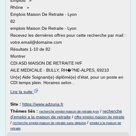
Emplois »
Rhône »
Emplois Maison De Retraite - Lyon
82
emplois Maison De Retraite - Lyon
Recevez les dernières offres pour cette recherche par mail :
votre.email@domaine.com
Résultats 1-10 de 82
Montrer
CDI ASD MAISON DE RETRAITE H/F
AILE MEDICALE - BULLY, RH�?NE-ALPES, 69210
Un(e) Aide Soignant(e) diplômé(e) d'état, pour un poste en
CDI temps plein. Horaires selon...
Lire la suite
Site :
https://www.adzuna.fr
Thèmes liés :
/
recherche
recherche emploi maison de retraite lyon
d'emploi a la maison de retraite
/
offre emploi maison de retraite
/
/
recherche emploi maison de retraite sans diplome
emploi a la maison de
retraite