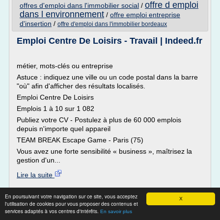
offre d emploi
offres d'emploi dans l'immobilier social
/
dans l environnement
/
offre emploi entreprise
d'insertion
/
offre d'emploi dans l'immobilier bordeaux
Emploi Centre De Loisirs - Travail | Indeed.fr
métier, mots-clés ou entreprise
Astuce : indiquez une ville ou un code postal dans la barre
"où" afin d'afficher des résultats localisés.
Emploi Centre De Loisirs
Emplois 1 à 10 sur 1 082
Publiez votre CV - Postulez à plus de 60 000 emplois
depuis n'importe quel appareil
TEAM BREAK Escape Game - Paris (75)
Vous avez une forte sensibilité « business », maîtrisez la
gestion d'un...
Lire la suite
Site :
http://www.indeed.fr
En poursuivant votre navigation sur ce site, vous acceptez
X
l'utilisation de cookies pour vous proposer des contenus et
Thèmes liés :
/
offre emploi directeur centre de loisirs
offre emploi
services adaptés à vos centres d'intérêts.
En savoir plus
/
/
offre emploi
offre emploi centre de loisirs
centre de loisirs lyon