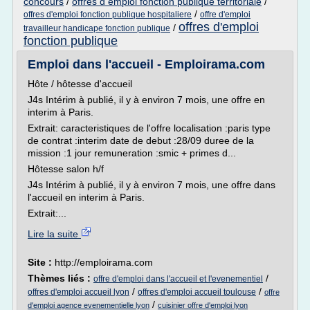
concours
/
offres d emploi fonction publique territoriale
/
/
offres d'emploi fonction publique hospitaliere
offre d'emploi
offres d'emploi
/
travailleur handicape fonction publique
fonction publique
Emploi dans l'accueil - Emploirama.com
Hôte / hôtesse d'accueil
J4s Intérim à publié, il y à environ 7 mois, une offre en
interim à Paris.
Extrait: caracteristiques de l'offre localisation :paris type
de contrat :interim date de debut :28/09 duree de la
mission :1 jour remuneration :smic + primes d...
Hôtesse salon h/f
J4s Intérim à publié, il y à environ 7 mois, une offre dans
l'accueil en interim à Paris.
Extrait:...
Lire la suite
Site :
http://emploirama.com
Thèmes liés :
/
offre d'emploi dans l'accueil et l'evenementiel
/
/
offres d'emploi accueil lyon
offres d'emploi accueil toulouse
offre
/
d'emploi agence evenementielle lyon
cuisinier offre d'emploi lyon