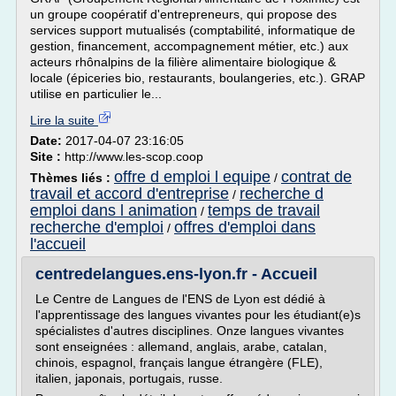
un groupe coopératif d'entrepreneurs, qui propose des
services support mutualisés (comptabilité, informatique de
gestion, financement, accompagnement métier, etc.) aux
acteurs rhônalpins de la filière alimentaire biologique &
locale (épiceries bio, restaurants, boulangeries, etc.). GRAP
utilise en particulier le...
Lire la suite
Date:
2017-04-07 23:16:05
Site :
http://www.les-scop.coop
offre d emploi l equipe
contrat de
Thèmes liés :
/
travail et accord d'entreprise
recherche d
/
emploi dans l animation
temps de travail
/
recherche d'emploi
offres d'emploi dans
/
l'accueil
centredelangues.ens-lyon.fr - Accueil
Le Centre de Langues de l'ENS de Lyon est dédié à
l'apprentissage des langues vivantes pour les étudiant(e)s
spécialistes d'autres disciplines. Onze langues vivantes
sont enseignées : allemand, anglais, arabe, catalan,
chinois, espagnol, français langue étrangère (FLE),
italien, japonais, portugais, russe.