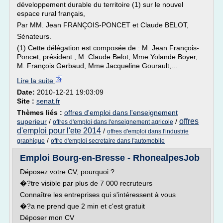
développement durable du territoire (1) sur le nouvel
espace rural français,
Par MM. Jean FRANÇOIS-PONCET et Claude BELOT,
Sénateurs.
(1) Cette délégation est composée de : M. Jean François-
Poncet, président ; M. Claude Belot, Mme Yolande Boyer,
M. François Gerbaud, Mme Jacqueline Gourault,...
Lire la suite
Date:
2010-12-21 19:03:09
Site :
senat.fr
Thèmes liés :
offres d'emploi dans l'enseignement
offres
superieur
/
/
offres d'emploi dans l'enseignement agricole
d'emploi pour l'ete 2014
/
offres d'emploi dans l'industrie
/
graphique
offre d'emploi secretaire dans l'automobile
Emploi Bourg-en-Bresse - RhonealpesJob
Déposez votre CV, pourquoi ?
�?tre visible par plus de 7 000 recruteurs
Connaître les entreprises qui s'intéressent à vous
�?a ne prend que 2 min et c'est gratuit
Déposer mon CV