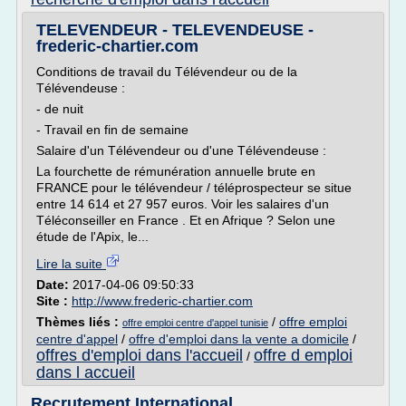
TELEVENDEUR - TELEVENDEUSE -
frederic-chartier.com
Conditions de travail du Télévendeur ou de la
Télévendeuse :
- de nuit
- Travail en fin de semaine
Salaire d'un Télévendeur ou d'une Télévendeuse :
La fourchette de rémunération annuelle brute en
FRANCE pour le télévendeur / téléprospecteur se situe
entre 14 614 et 27 957 euros. Voir les salaires d'un
Téléconseiller en France . Et en Afrique ? Selon une
étude de l'Apix, le...
Lire la suite
Date:
2017-04-06 09:50:33
Site :
http://www.frederic-chartier.com
Thèmes liés :
/
offre emploi
offre emploi centre d'appel tunisie
centre d'appel
/
offre d'emploi dans la vente a domicile
/
offres d'emploi dans l'accueil
offre d emploi
/
dans l accueil
Recrutement International