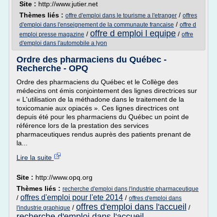
Site :
http://www.jutier.net
Thèmes liés :
/
offre d'emploi dans le tourisme a l'etranger
offres
/
d'emploi dans l'enseignement de la communaute francaise
offre d
offre d emploi l equipe
/
/
emploi presse magazine
offre
d'emploi dans l'automobile a lyon
Ordre des pharmaciens du Québec -
Recherche - OPQ
Ordre des pharmaciens du Québec et le Collège des
médecins ont émis conjointement des lignes directrices sur
« L'utilisation de la méthadone dans le traitement de la
toxicomanie aux opiacés ». Ces lignes directrices ont
depuis été pour les pharmaciens du Québec un point de
référence lors de la prestation des services
pharmaceutiques rendus auprès des patients prenant de
la...
Lire la suite
Site :
http://www.opq.org
Thèmes liés :
recherche d'emploi dans l'industrie pharmaceutique
offres d'emploi pour l'ete 2014
/
/
offres d'emploi dans
offres d'emploi dans l'accueil
/
/
l'industrie graphique
recherche d'emploi dans l'accueil