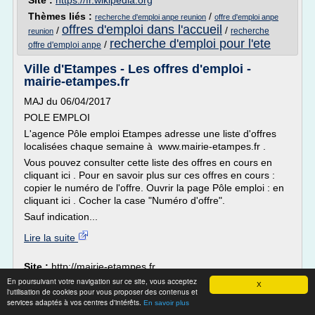
Site :
https://fr.wikipedia.org
Thèmes liés :
/
recherche d'emploi anpe reunion
offre d'emploi anpe
offres d'emploi dans l'accueil
/
/
recherche
reunion
recherche d'emploi pour l'ete
/
offre d'emploi anpe
Ville d'Etampes - Les offres d'emploi -
mairie-etampes.fr
MAJ du 06/04/2017
POLE EMPLOI
L'agence Pôle emploi Etampes adresse une liste d'offres
localisées chaque semaine à www.mairie-etampes.fr .
Vous pouvez consulter cette liste des offres en cours en
cliquant ici . Pour en savoir plus sur ces offres en cours :
copier le numéro de l'offre. Ouvrir la page Pôle emploi : en
cliquant ici . Cocher la case "Numéro d'offre".
Sauf indication...
Lire la suite
Site :
http://mairie-etampes.fr
En poursuivant votre navigation sur ce site, vous acceptez
offres d'emploi dans l'accueil
offre
Thèmes liés :
/
X
l'utilisation de cookies pour vous proposer des contenus et
d emploi dans l accueil
/
annonce offre d'emploi pole
services adaptés à vos centres d'intérêts.
En savoir plus
recherche
emploi
/
offre d'emploi accueil ile de france
/