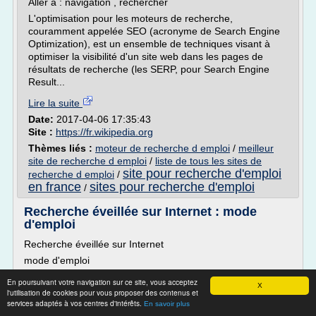
Aller à : navigation , rechercher
L'optimisation pour les moteurs de recherche,
couramment appelée SEO (acronyme de Search Engine
Optimization), est un ensemble de techniques visant à
optimiser la visibilité d'un site web dans les pages de
résultats de recherche (les SERP, pour Search Engine
Result...
Lire la suite
Date:
2017-04-06 17:35:43
Site :
https://fr.wikipedia.org
Thèmes liés :
moteur de recherche d emploi
/
meilleur
site de recherche d emploi
/
liste de tous les sites de
site pour recherche d'emploi
recherche d emploi
/
en france
sites pour recherche d'emploi
/
Recherche éveillée sur Internet : mode
d'emploi
Recherche éveillée sur Internet
mode d'emploi
Toutes les recherches sur Internet sont-elles vraiment
En poursuivant votre navigation sur ce site, vous acceptez
X
performantes ?
l'utilisation de cookies pour vous proposer des contenus et
services adaptés à vos centres d'intérêts.
Beaucoup d'internautes ont l'impression de ne pas obtenir
En savoir plus