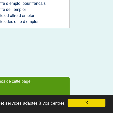
ffre d emploi pour francais
ffre de l emploi
ites d offre d emploi
ites des offre d emploi
pos de cette page
s et services adaptés à vos centres
X