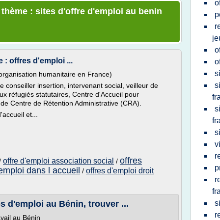
o
 thème : sites d'offre d'emploi au benin
p
r
je
o
 : offres d'emploi ...
o
s
(organisation humanitaire en France)
s
e conseiller insertion, intervenant social, veilleur de
ux réfugiés statutaires, Centre d'Accueil pour
fr
e Centre de Rétention Administrative (CRA).
s
accueil et...
fr
s
v
r
offres
offre d'emploi association social
/
/
p
 emploi dans l accueil
offres d'emploi droit
/
r
fr
 d'emploi au Bénin, trouver ...
s
r
avail au Bénin