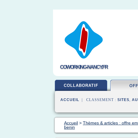
COWORKING-NANCY.FR
COLLABORATIF
OF
ACCUEIL
| CLASSEMENT :
SITES
,
AU
Accueil
>
Thèmes & articles : offre em
benin