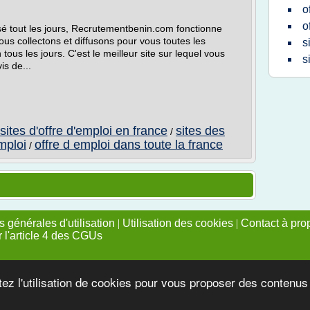
o
o
isé tout les jours, Recrutementbenin.com fonctionne
us collectons et diffusons pour vous toutes les
s
ous les jours. C'est le meilleur site sur lequel vous
s
is de...
sites d'offre d'emploi en france
sites des
/
emploi
offre d emploi dans toute la france
/
 générales d'utilisation
|
Utilisation des cookies
|
Contact à pro
r l'article 4 des CGUs
tez l'utilisation de cookies pour vous proposer des contenu