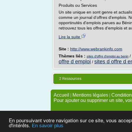
Produits ou Services
Un site unique en sont genre et actual
comme un journal d'offres d'emplois. No
opportinutés d'emplois parues au Bénin t
retrouvez tous les offres d'emplois et av
Lire la suite
Site :
http://www.webrankinfo.com
Thèmes liés :
/
sites d'offre d'emploi au benin
offre d emploi
sites d offre d 
/
2 Ressources
Accueil
|
Mentions légales
|
Conditions
Pour ajouter ou supprimer un site, voi
En poursuivant votre navigation sur ce site, vous accep
d'intérêts.
En savoir plus