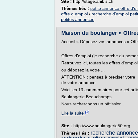
Site :
http://stage.anibis.ch
Thèmes liés :
petite annonce offre d'e
offre d emploi
/
recherche d'emploi peti
petites annonces
Maison du boulanger » Offres 
Accueil » Déposez vos annonces » Offr
Offres d'emploi (je recherche du perso
Retrouvez ici, toutes les offres d'emploi .
ou déposez la votre ...
ATTENTION : pensez à préciser votr
de votre annonce
Voici les 13 commentaires pour cet arti
Boulangerie Beauchamps
Nous recherchons un pâtissier...
Lire la suite
Site :
http://www.boulangerie50.org
recherche annonce 
Thèmes liés :