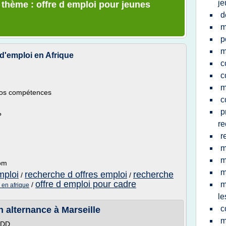
je
 thème : offre d emploi pour jeunes
d
m
p
m
 d'emploi en Afrique
c
c
m
vos compétences
c
p
?
re
r
m
m
com
m
mploi
recherche d offres emploi
recherche
/
/
offre d emploi pour cadre
m
/
 en afrique
le
c
n alternance à Marseille
m
 CDD