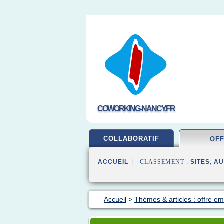
COWORKING-NANCY.FR
COLLABORATIF
OF
ACCUEIL
| CLASSEMENT :
SITES
,
AU
Accueil
>
Thèmes & articles : offre em