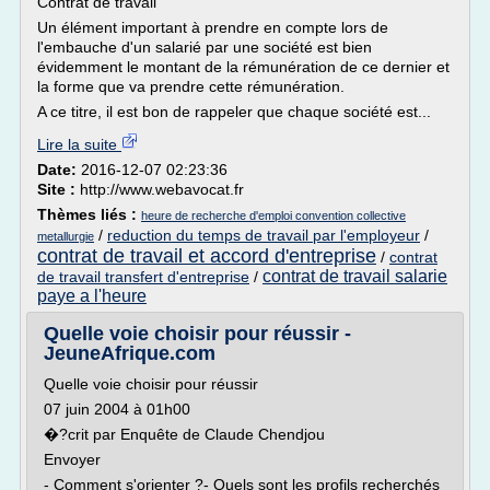
Contrat de travail
Un élément important à prendre en compte lors de
l'embauche d'un salarié par une société est bien
évidemment le montant de la rémunération de ce dernier et
la forme que va prendre cette rémunération.
A ce titre, il est bon de rappeler que chaque société est...
Lire la suite
Date:
2016-12-07 02:23:36
Site :
http://www.webavocat.fr
Thèmes liés :
heure de recherche d'emploi convention collective
/
reduction du temps de travail par l'employeur
/
metallurgie
contrat de travail et accord d'entreprise
/
contrat
contrat de travail salarie
de travail transfert d'entreprise
/
paye a l'heure
Quelle voie choisir pour réussir -
JeuneAfrique.com
Quelle voie choisir pour réussir
07 juin 2004 à 01h00
�?crit par Enquête de Claude Chendjou
Envoyer
- Comment s'orienter ?- Quels sont les profils recherchés