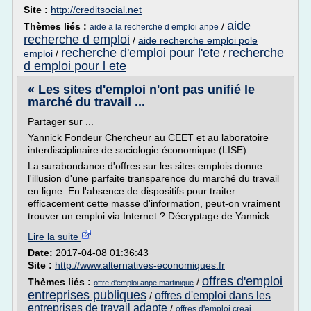
Site :
http://creditsocial.net
aide
Thèmes liés :
/
aide a la recherche d emploi anpe
recherche d emploi
/
aide recherche emploi pole
recherche d'emploi pour l'ete
recherche
emploi
/
/
d emploi pour l ete
« Les sites d'emploi n'ont pas unifié le
marché du travail ...
Partager sur ...
Yannick Fondeur Chercheur au CEET et au laboratoire
interdisciplinaire de sociologie économique (LISE)
La surabondance d'offres sur les sites emplois donne
l'illusion d'une parfaite transparence du marché du travail
en ligne. En l'absence de dispositifs pour traiter
efficacement cette masse d'information, peut-on vraiment
trouver un emploi via Internet ? Décryptage de Yannick...
Lire la suite
Date:
2017-04-08 01:36:43
Site :
http://www.alternatives-economiques.fr
offres d'emploi
Thèmes liés :
/
offre d'emploi anpe martinique
entreprises publiques
offres d'emploi dans les
/
entreprises de travail adapte
/
offres d'emploi creai