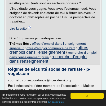
en Afrique ?- Quels sont les secteurs porteurs ?
L'inquiétude vous gagne. Vous avez l'estomac noué. Vous
craignez de devenir chauffeur de taxi à Bruxelles avec un
doctorat en philosophie en poche ! Pis : la perspective de
travailler...
Lire la suite
Site :
http://www.jeuneafrique.com
Thèmes liés :
offres d'emploi dans l'enseignement
offres
superieur
/
offre d'emploi commerce de l'art
/
d'emploi dans l'enseignement
/
recherche d'emploi
recherche d'emploi
dans l'enseignement prive
/
dans l'enseignement
Régime de sécurité social de l'artiste - p-
vogel.com
courriel : correspondance@ircec-berri.org
Est-il nécessaire d'être membre de l'association « Maison
des Artistes » pour être affilié ?
En poursuivant votre navigation sur ce site, vous acceptez
Non, l'adhésion à l'association est entièrement distincte de
X
l'utilisation de cookies pour vous proposer des contenus et
la qualité d'affilié. Elle est libre, alors que l'affiliation est
services adaptés à vos centres d'intérêts.
En savoir plus
obligatoire dès lors que votre activité principale entre dans