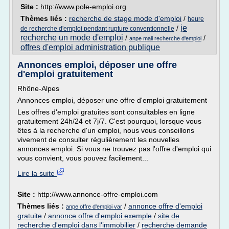
Site :
http://www.pole-emploi.org
Thèmes liés :
recherche de stage mode d'emploi
/
heure
je
/
de recherche d'emploi pendant rupture conventionnelle
recherche un mode d'emploi
/
/
anpe mali recherche d'emploi
offres d'emploi administration publique
Annonces emploi, déposer une offre
d'emploi gratuitement
Rhône-Alpes
Annonces emploi, déposer une offre d'emploi gratuitement
Les offres d'emploi gratuites sont consultables en ligne
gratuitement 24h/24 et 7j/7. C'est pourquoi, lorsque vous
êtes à la recherche d'un emploi, nous vous conseillons
vivement de consulter régulièrement les nouvelles
annonces emploi. Si vous ne trouvez pas l'offre d'emploi qui
vous convient, vous pouvez facilement...
Lire la suite
Site :
http://www.annonce-offre-emploi.com
Thèmes liés :
/
annonce offre d'emploi
anpe offre d'emploi var
gratuite
/
annonce offre d'emploi exemple
/
site de
recherche d'emploi dans l'immobilier
/
recherche demande