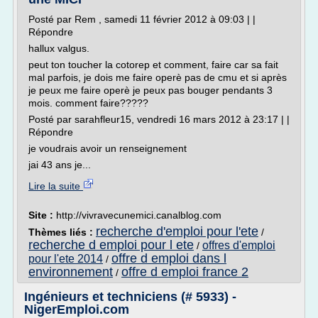
Posté par Rem , samedi 11 février 2012 à 09:03 | |
Répondre
hallux valgus.
peut ton toucher la cotorep et comment, faire car sa fait
mal parfois, je dois me faire operè pas de cmu et si après
je peux me faire operè je peux pas bouger pendants 3
mois. comment faire?????
Posté par sarahfleur15, vendredi 16 mars 2012 à 23:17 | |
Répondre
je voudrais avoir un renseignement
jai 43 ans je...
Lire la suite
Site :
http://vivravecunemici.canalblog.com
recherche d'emploi pour l'ete
Thèmes liés :
/
recherche d emploi pour l ete
offres d'emploi
/
offre d emploi dans l
pour l'ete 2014
/
environnement
offre d emploi france 2
/
Ingénieurs et techniciens (# 5933) -
NigerEmploi.com