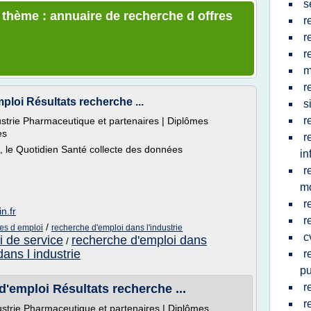
s
e thème : annuaire de recherche d offres
r
r
r
m
r
ploi Résultats recherche ...
s
r
strie Pharmaceutique et partenaires | Diplômes
es
r
l, le Quotidien Santé collecte des données
in
r
m
r
n.fr
r
/
res d emploi
recherche d'emploi dans l'industrie
c
 de service
recherche d'emploi dans
/
ans l industrie
r
pu
r
d'emploi Résultats recherche ...
r
strie Pharmaceutique et partenaires | Diplômes