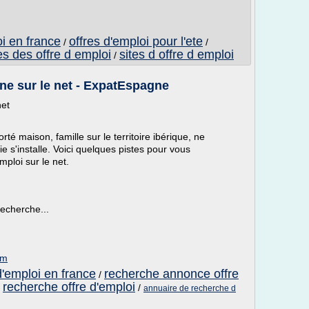
oi en france
offres d'emploi pour l'ete
/
/
es des offre d emploi
sites d offre d emploi
/
ne sur le net - ExpatEspagne
net
té maison, famille sur le territoire ibérique, ne
e s'installe. Voici quelques pistes pour vous
ploi sur le net.
recherche...
om
d'emploi en france
recherche annonce offre
/
recherche offre d'emploi
/
/
annuaire de recherche d