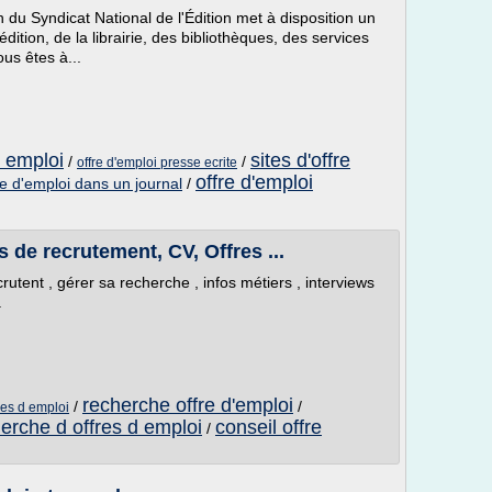
 du Syndicat National de l'Édition met à disposition un
dition, de la librairie, des bibliothèques, des services
us êtes à...
d emploi
sites d'offre
/
/
offre d'emploi presse ecrite
offre d'emploi
e d'emploi dans un journal
/
s de recrutement, CV, Offres ...
crutent , gérer sa recherche , infos métiers , interviews
.
recherche offre d'emploi
/
/
res d emploi
erche d offres d emploi
conseil offre
/