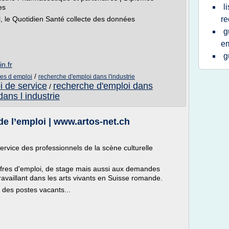
l
es
l, le Quotidien Santé collecte des données
re
g
em
g
n.fr
/
res d emploi
recherche d'emploi dans l'industrie
i de service
recherche d'emploi dans
/
ans l industrie
de l’emploi | www.artos-net.ch
ervice des professionnels de la scène culturelle
x offres d'emploi, de stage mais aussi aux demandes
ravaillant dans les arts vivants en Suisse romande.
 des postes vacants...