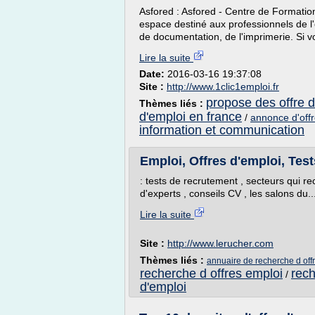
Asfored : Asfored - Centre de Formation
espace destiné aux professionnels de l'é
de documentation, de l'imprimerie. Si vo
Lire la suite
Date:
2016-03-16 19:37:08
Site :
http://www.1clic1emploi.fr
propose des offre 
Thèmes liés :
d'emploi en france
/
annonce d'offr
information et communication
Emploi, Offres d'emploi, Test
: tests de recrutement , secteurs qui re
d'experts , conseils CV , les salons du..
Lire la suite
Site :
http://www.lerucher.com
Thèmes liés :
annuaire de recherche d off
recherche d offres emploi
rech
/
d'emploi