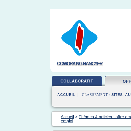
COWORKING-NANCY.FR
COLLABORATIF
OF
ACCUEIL
| CLASSEMENT :
SITES
,
AU
Accueil
>
Thèmes & articles : offre em
emploi