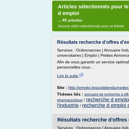
Articles sélectionnés pour l
d emploi
45 articles
→
Aucune vidéo sélectionnée pour ce thème
Résultats recherche d'offres d'em
Services : Ordonnances | Annuaire Indu
universitaires | Emploi | Petites Annonc
Afin de vous garantir un service optima
personnelles vous...
Lire la suite
Site :
http://emploi.lequotidiendumedeci
Thèmes liés :
annuaire de recherche d off
recherche d emploi
/
pharmaceutique
l'industrie
recherche d emploi d
/
Résultats recherche d'offres 
Services : Ordonnances | Annuaire Indu