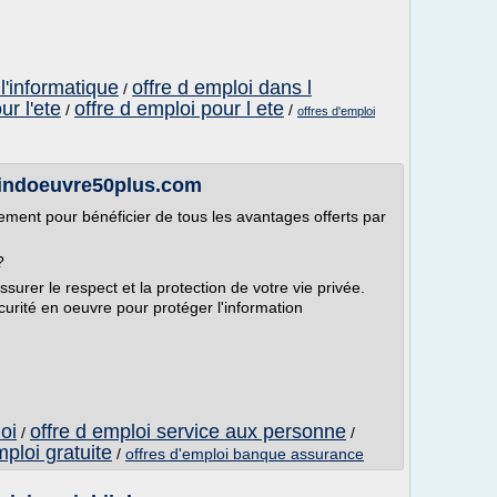
l'informatique
offre d emploi dans l
/
ur l'ete
offre d emploi pour l ete
/
/
offres d'emploi
aindoeuvre50plus.com
ement pour bénéficier de tous les avantages offerts par
?
urer le respect et la protection de votre vie privée.
ité en oeuvre pour protéger l'information
oi
offre d emploi service aux personne
/
/
mploi gratuite
/
offres d'emploi banque assurance