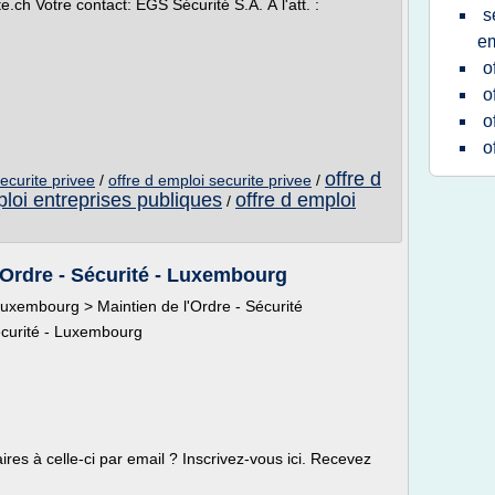
.ch Votre contact: EGS Sécurité S.A. À l'att. :
s
em
o
o
o
o
offre d
ecurite privee
/
offre d emploi securite privee
/
ploi entreprises publiques
offre d emploi
/
l'Ordre - Sécurité - Luxembourg
uxembourg > Maintien de l'Ordre - Sécurité
Sécurité - Luxembourg
aires à celle-ci par email ? Inscrivez-vous ici. Recevez