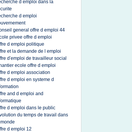
echerche d emploi dans la
curite
echerche d emploi
ouvernement
onseil general offre d emploi 44
cole privee offre d emploi
ffre d emploi politique
ffre et la demande de l emploi
ffre d'emploi de travailleur social
hantier ecole offre d emploi
ffre d emploi association
ffre d emploi en systeme d
formation
ffre and d emploi and
formatique
ffre d emploi dans le public
volution du temps de travail dans
e monde
ffre d emploi 12