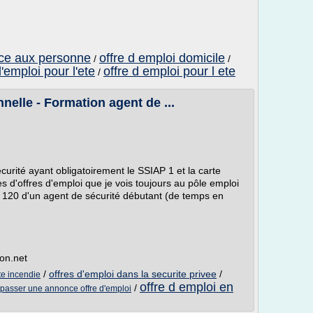
ice aux personne
offre d emploi domicile
/
/
d'emploi pour l'ete
offre d emploi pour l ete
/
nnelle - Formation agent de ...
urité ayant obligatoirement le SSIAP 1 et la carte
s d'offres d'emploi que je vois toujours au pôle emploi
nt 120 d'un agent de sécurité débutant (de temps en
ion.net
/
offres d'emploi dans la securite privee
/
te incendie
offre d emploi en
/
asser une annonce offre d'emploi