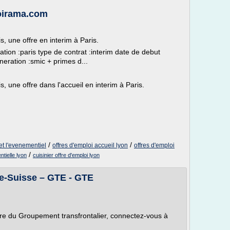
loirama.com
is, une offre en interim à Paris.
isation :paris type de contrat :interim date de debut
neration :smic + primes d...
is, une offre dans l'accueil en interim à Paris.
/
/
 et l'evenementiel
offres d'emploi accueil lyon
offres d'emploi
/
tielle lyon
cuisinier offre d'emploi lyon
ce-Suisse – GTE - GTE
re du Groupement transfrontalier, connectez-vous à