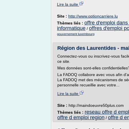
Lire la suite
Site :
http://www.optioncarriere.lu
offre d'emploi dans 
Thèmes liés :
informatique
offres d'emploi po
/
gouvernement luxembourg
Région des Laurentides - m
Connectez-vous ou inscrivez-vous facil
ce site.
Mes données sont-elles confidentielles
La FADOQ collabore avec vous afin d'ass
La FADOQ met des mécanismes de sécur
personnelle recueillie avec votre...
Lire la suite
Site :
http://maindoeuvre50plus.com
reseau offre d empl
Thèmes liés :
offre d emploi region
offre d e
/