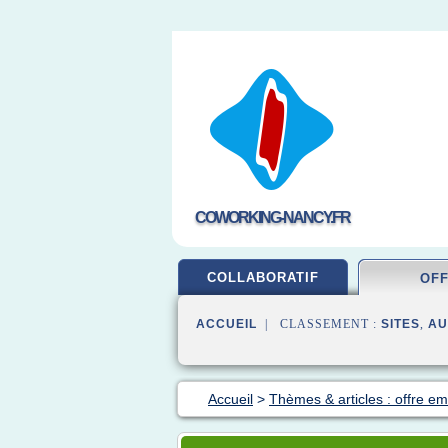
COWORKING-NANCY.FR
COLLABORATIF
OF
ACCUEIL
| CLASSEMENT :
SITES
,
AU
Accueil
>
Thèmes & articles : offre em