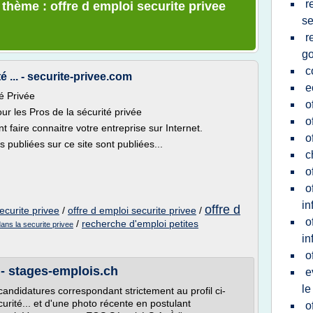
r
 thème : offre d emploi securite privee
se
r
g
c
 ... - securite-privee.com
e
é Privée
o
ur les Pros de la sécurité privée
o
 faire connaitre votre entreprise sur Internet.
o
s publiées sur ce site sont publiées...
c
o
o
in
offre d
ecurite privee
/
offre d emploi securite privee
/
o
/
recherche d'emploi petites
ans la securite privee
in
o
 - stages-emplois.ch
e
l
ndidatures correspondant strictement au profil ci-
rité... et d'une photo récente en postulant
o