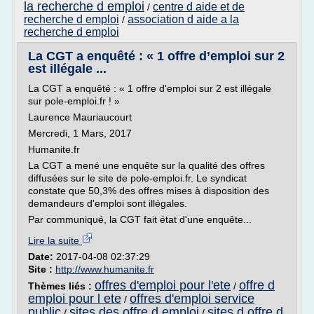
la recherche d emploi
centre d aide et de
/
recherche d emploi
association d aide a la
/
recherche d emploi
La CGT a enquêté : « 1 offre d’emploi sur 2
est illégale ...
La CGT a enquêté : « 1 offre d'emploi sur 2 est illégale
sur pole-emploi.fr ! »
Laurence Mauriaucourt
Mercredi, 1 Mars, 2017
Humanite.fr
La CGT a mené une enquête sur la qualité des offres
diffusées sur le site de pole-emploi.fr. Le syndicat
constate que 50,3% des offres mises à disposition des
demandeurs d'emploi sont illégales.
Par communiqué, la CGT fait état d'une enquête...
Lire la suite
Date:
2017-04-08 02:37:29
Site :
http://www.humanite.fr
offres d'emploi pour l'ete
offre d
Thèmes liés :
/
emploi pour l ete
offres d'emploi service
/
public
sites des offre d emploi
sites d offre d
/
/