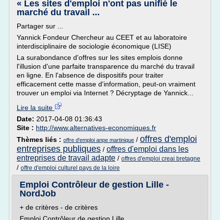
« Les sites d'emploi n'ont pas unifié le
marché du travail ...
Partager sur ...
Yannick Fondeur Chercheur au CEET et au laboratoire
interdisciplinaire de sociologie économique (LISE)
La surabondance d'offres sur les sites emplois donne
l'illusion d'une parfaite transparence du marché du travail
en ligne. En l'absence de dispositifs pour traiter
efficacement cette masse d'information, peut-on vraiment
trouver un emploi via Internet ? Décryptage de Yannick...
Lire la suite
Date:
2017-04-08 01:36:43
Site :
http://www.alternatives-economiques.fr
offres d'emploi
Thèmes liés :
/
offre d'emploi anpe martinique
entreprises publiques
offres d'emploi dans les
/
entreprises de travail adapte
/
offres d'emploi creai bretagne
/
offre d'emploi culturel pays de la loire
Emploi Contrôleur de gestion Lille -
NordJob
+ de critères - de critères
Emploi Contrôleur de gestion Lille