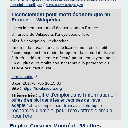
/
d'emploi accueil lyon
cuisinier offre d'emploi lyon
Licenciement pour motif économique en
France — Wikipédia
Licenciement pour motif économique en France
Un article de Wikipédia, l'encyclopédie libre.
Aller à : navigation , rechercher
En droit du travail français, le licenciement pour motif
économique est un mode de rupture du contrat de travail
à durée indéterminée, « effectué par un employeur, pour
un ou plusieurs motifs non inhérents à la personne du
salarié résultant d'une...
Lire la suite
Date:
2017-04-05 10:15:39
Site :
https://fr.wikipedia.org
offre d'emploi dans l'informatique
Thèmes liés :
/
offres d'emploi dans les entreprises de travail
adapte
/
offre d'emploi pour francais a l'etranger
/
recherche d'emploi pour l'ete
offres d'emploi
/
pour l'ete
Emploi: Cuisinier Montréal - 98 offres