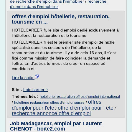
de recherche d'emploi dans l'immobilier
/
recherche
d'emploi dans l'immobilier
offres d'emploi hôtellerie, restauration,
tourisme en ...
HOTELCAREER.fr, le site d'emploi dédié exclusivement à
l'hôtellerie, la restauration et le tourisme
HOTELCAREER.fr est le premier site d'emploi de niche
spécialisé dans les secteurs de l'hôtellerie, de la
restauration et du tourisme. Il y a de cela 16 ans, il s'est
fixé comme mission de faire coïncider la demande et
l'offre. En d'autres termes : de créer un espace où
candidats et...
Lire la suite
Site :
hotelcareer.fr
Thèmes liés :
hotellerie restauration offres d'emploi international
offres
/
/
hotellerie restauration offres d'emploi suisse
d'emploi pour l'ete
offre d emploi pour l ete
/
/
recherche annonce offre d emploi
Job Madagascar, emploi par Laurent
CHENOT - boite2.com