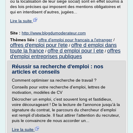
où la localisation de leur siège social) sont en effet soumis à
des lois précises qui imposent des mentions obligatoires et
qui en interdisent d'autres, jugées...
Lire la suite
Site :
http://www.blogdumoderateur.com
Thèmes liés :
offre d'emploi pour francais a l'etranger
/
offres d'emploi pour l'ete
offre d emploi dans
/
toute la france
offre d emploi pour l ete
offres
/
/
d'emploi entreprises publiques
Réussir sa recherche d'emploi : nos
articles et conseils
Comment optimiser sa recherche de travail ?
Conseils pour votre recherche d'emploi, lettres de
motivation, modèles de CV
Décrocher un emploi, c'est souvent long et fastidieux,
voire décourageant ! De la lecture de l'annonce jusqu'à la
signature du contrat, le parcours du chercheur d'emploi
est rempli d'obstacle. Il faut attirer l'attention du recruteur,
puis le convaincre de nous accorder un...
Lire la suite