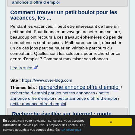
annonce d offre d emploi
Comment trouver un petit boulot pour les
vacances, les ...
Pendant les vacances, il peut être intéressant de faire un
petit boulot. Pour financer un voyage, acheter une voiture,
beaucoup ont recours à ces travaux éphémères où peu de
compétences sont requises. Malheureusement, décrocher
un de ces jobs peut se muer en véritable parcours du
combattant. Quelles sont les solutions pour rechercher ce
genre d'emploi ? Comment maximiser ses chances...
Lire la suite
Site :
https://www.over-blog.com
recherche annonce offre d emploi
Thèmes liés :
/
recherche d emploi par les petites annonces
/
petite
annonce offre d'emploi
/
petite annonce d offre d emploi
/
petite annonce offre d emploi
Recherche éveillée sur Internet : mode
d'emploi
En poursuivant votre navigation sur ce site, vous acceptez
X
l'utilisation de cookies pour vous proposer des contenus et
Recherche éveillée sur Internet
services adaptés à vos centres d'intérêts.
En savoir plus
mode d'emploi