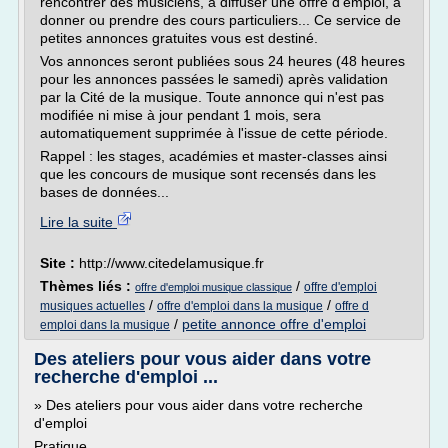
rencontrer des musiciens, à diffuser une offre d'emploi, à
donner ou prendre des cours particuliers... Ce service de
petites annonces gratuites vous est destiné.
Vos annonces seront publiées sous 24 heures (48 heures
pour les annonces passées le samedi) après validation
par la Cité de la musique. Toute annonce qui n'est pas
modifiée ni mise à jour pendant 1 mois, sera
automatiquement supprimée à l'issue de cette période.
Rappel : les stages, académies et master-classes ainsi
que les concours de musique sont recensés dans les
bases de données...
Lire la suite
Site :
http://www.citedelamusique.fr
Thèmes liés :
/
offre d'emploi
offre d'emploi musique classique
/
/
musiques actuelles
offre d'emploi dans la musique
offre d
/
petite annonce offre d'emploi
emploi dans la musique
Des ateliers pour vous aider dans votre
recherche d'emploi ...
» Des ateliers pour vous aider dans votre recherche
d'emploi
Pratique