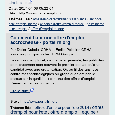
Lire la suite
Date:
2017-04-08 05:22:04
Site :
http://www.marocemploi.co
Thèmes liés :
/
offre d'emploi recrutement casablanca
annonce
/
/
offre d'emploi maroc
annonce d'offre d'emploi maroc
poste maroc
/
offre d'emploi maroc
offre d'emploi
Comment bâtir une offre d'emploi
accrocheuse - portailrh.org
Par Didier Dubois, CRHA et Emilie Pelletier, CRHA,
associés principaux chez HRM Groupe
Les offres d'emploi et, de manière générale, les publicités
de recrutement sont souvent le premier contact qu'a un
candidat avec une organisation. Or, au fil des ans, des
contraintes technologiques ou graphiques ont pris le
dessus sur la qualité du contenu des offres d'emploi.
L'émergence des contenus...
Lire la suite
Site :
http://www.portailrh.org
offres
offres d'emploi pour l'ete 2014
Thèmes liés :
/
d'emploi pour l'ete
offre d emploi l equipe
/
/