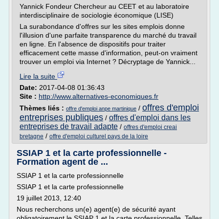
Yannick Fondeur Chercheur au CEET et au laboratoire
interdisciplinaire de sociologie économique (LISE)
La surabondance d'offres sur les sites emplois donne
l'illusion d'une parfaite transparence du marché du travail
en ligne. En l'absence de dispositifs pour traiter
efficacement cette masse d'information, peut-on vraiment
trouver un emploi via Internet ? Décryptage de Yannick...
Lire la suite
Date:
2017-04-08 01:36:43
Site :
http://www.alternatives-economiques.fr
offres d'emploi
Thèmes liés :
/
offre d'emploi anpe martinique
entreprises publiques
offres d'emploi dans les
/
entreprises de travail adapte
/
offres d'emploi creai
/
bretagne
offre d'emploi culturel pays de la loire
SSIAP 1 et la carte professionnelle -
Formation agent de ...
SSIAP 1 et la carte professionnelle
SSIAP 1 et la carte professionnelle
19 juillet 2013, 12:40
Nous recherchons un(e) agent(e) de sécurité ayant
obligatoirement le SSIAP 1 et la carte professionnelle. Telles