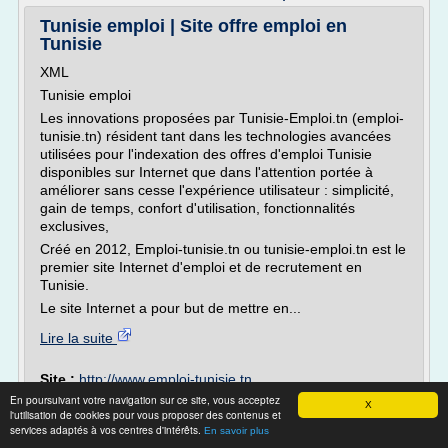
Tunisie emploi | Site offre emploi en
Tunisie
XML
Tunisie emploi
Les innovations proposées par Tunisie-Emploi.tn (emploi-
tunisie.tn) résident tant dans les technologies avancées
utilisées pour l'indexation des offres d'emploi Tunisie
disponibles sur Internet que dans l'attention portée à
améliorer sans cesse l'expérience utilisateur : simplicité,
gain de temps, confort d'utilisation, fonctionnalités
exclusives,
Créé en 2012, Emploi-tunisie.tn ou tunisie-emploi.tn est le
premier site Internet d'emploi et de recrutement en
Tunisie.
Le site Internet a pour but de mettre en...
Lire la suite
Site :
http://www.emploi-tunisie.tn
En poursuivant votre navigation sur ce site, vous acceptez
Thèmes liés :
/
sites d'offre d'emploi en tunisie
site pour
X
l'utilisation de cookies pour vous proposer des contenus et
/
/
recherche d'emploi en tunisie
annonce offre d'emploi tunisie
services adaptés à vos centres d'intérêts.
En savoir plus
recherche annonce
/
annonce d'offre d'emploi en tunisie