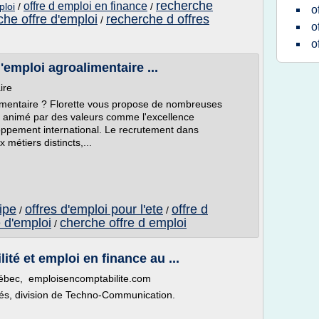
recherche
offre d emploi en finance
ploi
/
/
o
che offre d'emploi
recherche d offres
/
o
o
'emploi agroalimentaire ...
ire
imentaire ? Florette vous propose de nombreuses
r animé par des valeurs comme l'excellence
eloppement international. Le recrutement dans
métiers distincts,...
ipe
offres d'emploi pour l'ete
offre d
/
/
 d'emploi
cherche offre d emploi
/
ité et emploi en finance au ...
Québec, emploisencomptabilite.com
isés, division de Techno-Communication.