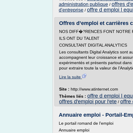
offres d'
administration publique
/
offre d emploi l equ
d'entreprise
/
Offres d’emploi et carrières 
NOS DIFF�?RENCES FONT NOTRE 
ILS ONT DU TALENT
CONSULTANT DIGITAL ANALYTICS
Les consultants Digital Analytics sont au
accompagnent leur croissance et assure
expérimentés et présents partout dans 
pour extraire toute la valeur de l'Analyti
Lire la suite
Site :
http://www.atinternet.com
offre d emploi l equ
Thèmes liés :
offres d'emploi pour l'ete
offre
/
Annuaire emploi - Portail-Emp
Le portail romand de l'emploi
Annuaire emploi