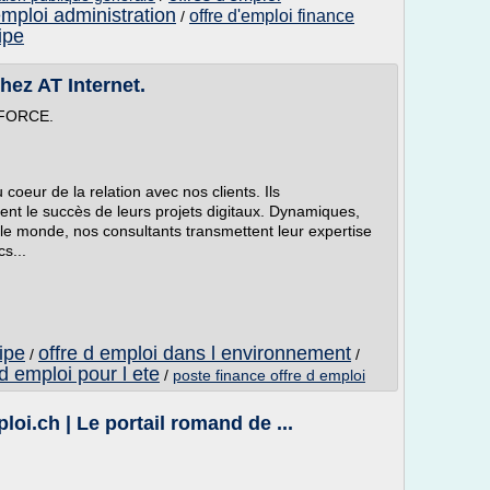
emploi administration
offre d'emploi finance
/
ipe
chez AT Internet.
FORCE.
 coeur de la relation avec nos clients. Ils
nt le succès de leurs projets digitaux. Dynamiques,
le monde, nos consultants transmettent leur expertise
cs...
ipe
offre d emploi dans l environnement
/
/
 d emploi pour l ete
/
poste finance offre d emploi
loi.ch | Le portail romand de ...