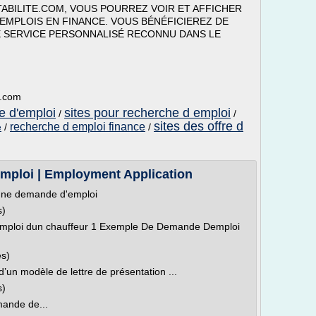
ABILITE.COM, VOUS POURREZ VOIR ET AFFICHER
 EMPLOIS EN FINANCE. VOUS BÉNÉFICIEREZ DE
E SERVICE PERSONNALISÉ RECONNU DANS LE
e.com
e d'emploi
sites pour recherche d emploi
/
/
sites des offre d
recherche d emploi finance
e
/
/
ploi | Employment Application
une demande d'emploi
s)
ploi dun chauffeur 1 Exemple De Demande Demploi
es)
’un modèle de lettre de présentation ...
s)
ande de...