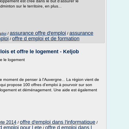
loppement est créé dans le but d'assurer le
inton sur le territoire, en plus...
assurance offre d'emploi
assurance
ploi
/
/
ploi
offre d emploi et de formation
/
is et offre le logement - Keljob
re le logement
le moment de penser à l'Auvergne... La région vient de
qui propose 100 offres d'emploi à pourvoir sur son
ance logement et déménagement. Une aide est également
offre d'emploi dans l'informatique
'ete 2014
/
/
 d emploi pour l ete
offre d emploi dans l
/