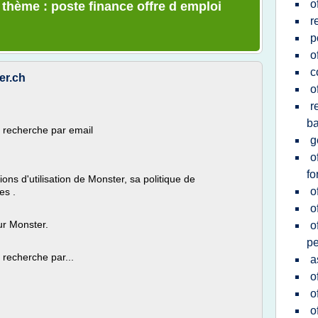
o
 thème : poste finance offre d emploi
r
p
o
c
er.ch
o
r
b
e recherche par email
g
o
fo
ons d'utilisation de Monster, sa politique de
o
es .
o
ur Monster.
o
p
 recherche par...
a
o
o
o