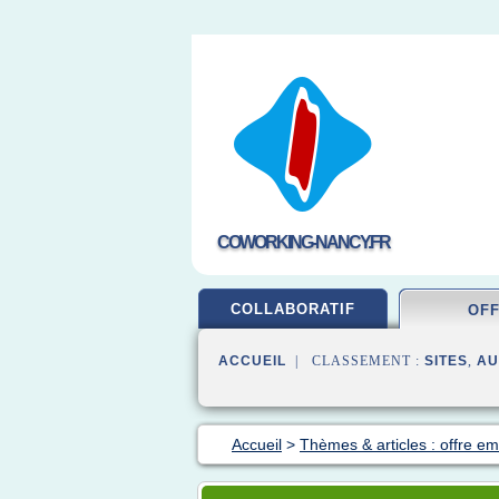
COWORKING-NANCY.FR
COLLABORATIF
OF
ACCUEIL
| CLASSEMENT :
SITES
,
AU
Accueil
>
Thèmes & articles : offre em