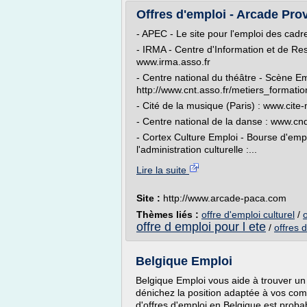
Offres d'emploi - Arcade Pr
- APEC - Le site pour l'emploi des cadr
- IRMA - Centre d'Information et de Re
www.irma.asso.fr
- Centre national du théâtre - Scène Em
http://www.cnt.asso.fr/metiers_formati
- Cité de la musique (Paris) : www.cite
- Centre national de la danse : www.cnd
- Cortex Culture Emploi - Bourse d'empl
l'administration culturelle :...
Lire la suite
Site :
http://www.arcade-paca.com
Thèmes liés :
offre d'emploi culturel
/
o
offre d emploi pour l ete
/
offres 
Belgique Emploi
Belgique Emploi vous aide à trouver u
dénichez la position adaptée à vos compé
d'offres d'emploi en Belgique est prob