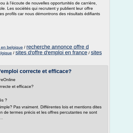
u à l'écoute de nouvelles opportunités de carrière,
e. Les sociétés qui recrutent y publient leur offre
s profils car nous démontrons des résultats édifiants
recherche annonce offre d
 en belgique
/
sites d'offre d'emploi en france
sites
elgique
/
/
emploi correcte et efficace?
reOnline
recte et efficace?
és ?
simple? Pas vraiment. Différentes lois et mentions dites
tion de termes précis et les offres percutantes ne sont
..