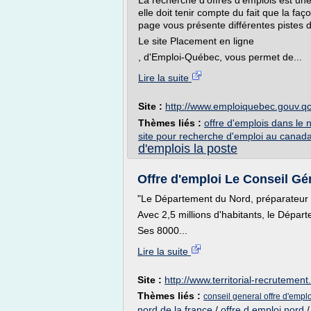
La recherche d'offres d'emplois est une
elle doit tenir compte du fait que la faç
page vous présente différentes pistes 
Le site Placement en ligne
, d'Emploi-Québec, vous permet de...
Lire la suite
Site :
http://www.emploiquebec.gouv.qc
Thèmes liés :
offre d'emplois dans le 
site pour recherche d'emploi au canad
d'emplois la poste
Offre d'emploi Le Conseil Géné
"Le Département du Nord, préparateur d
Avec 2,5 millions d'habitants, le Dépa
Ses 8000...
Lire la suite
Site :
http://www.territorial-recrutement.
Thèmes liés :
conseil general offre d'empl
nord de la france
/
offre d emploi nord