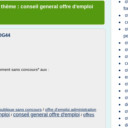
o
 thème : conseil general offre d'emploi
fo
o
c
o
CDG44
p
o
o
o
c
tement sans concours* aux :
o
e
o
o
o
d
 publique sans concours
/
offre d'emploi administration
o
mploi
conseil general offre d'emploi
offres
/
/
o
d