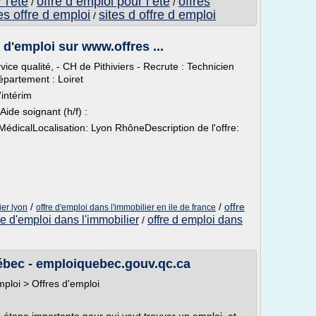
 l'ete
offre d emploi pour l ete
offres
/
/
es offre d emploi
sites d offre d emploi
/
 d'emploi sur www.offres ...
vice qualité, - CH de Pithiviers - Recrute : Technicien
Département : Loiret
'intérim
ide soignant (h/f) :
 MédicalLocalisation: Lyon RhôneDescription de l'offre:
/
/
offre
ier lyon
offre d'emploi dans l'immobilier en ile de france
re d'emploi dans l'immobilier
offre d emploi dans
/
ébec - emploiquebec.gouv.qc.ca
mploi > Offres d'emploi