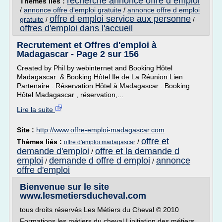
recherche annonce offre d emploi
Thèmes liés :
/
annonce offre d'emploi gratuite
/
annonce offre d emploi
offre d emploi service aux personne
gratuite
/
/
offres d'emploi dans l'accueil
Recrutement et Offres d'emploi à
Madagascar - Page 2 sur 156
Created by Phil by webinternet and Booking Hôtel
Madagascar & Booking Hôtel Ile de La Réunion Lien
Partenaire : Réservation Hôtel à Madagascar : Booking
Hôtel Madagascar , réservation,...
Lire la suite
Site :
http://www.offre-emploi-madagascar.com
offre et
Thèmes liés :
/
offre d'emploi madagascar
demande d'emploi
offre et la demande d
/
emploi
demande d offre d emploi
annonce
/
/
offre d'emploi
Bienvenue sur le site
www.lesmetiersducheval.com
tous droits réservés Les Métiers du Cheval © 2010
Formations les métiers du cheval | initiation des métiers