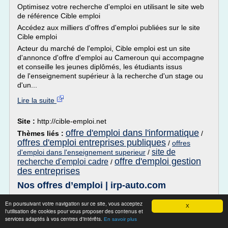
Optimisez votre recherche d'emploi en utilisant le site web
de référence Cible emploi
Accédez aux milliers d'offres d'emploi publiées sur le site
Cible emploi
Acteur du marché de l'emploi, Cible emploi est un site
d'annonce d'offre d'emploi au Cameroun qui accompagne
et conseille les jeunes diplômés, les étudiants issus
de l'enseignement supérieur à la recherche d'un stage ou
d'un...
Lire la suite
Site :
http://cible-emploi.net
offre d'emploi dans l'informatique
Thèmes liés :
/
offres d'emploi entreprises publiques
/
offres
site de
d'emploi dans l'enseignement superieur
/
offre d'emploi gestion
recherche d'emploi cadre
/
des entreprises
Nos offres d’emploi | irp-auto.com
Nos offres d'emploi
En poursuivant votre navigation sur ce site, vous acceptez
X
l'utilisation de cookies pour vous proposer des contenus et
Rejoignez-nous
services adaptés à vos centres d'intérêts.
En savoir plus
Pour que notre Groupe conserve sa réactivité et sa