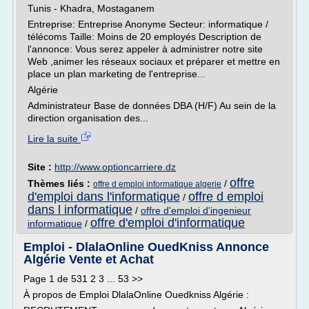
Tunis - Khadra, Mostaganem
Entreprise: Entreprise Anonyme Secteur: informatique /
télécoms Taille: Moins de 20 employés Description de
l'annonce: Vous serez appeler à administrer notre site
Web ,animer les réseaux sociaux et préparer et mettre en
place un plan marketing de l'entreprise...
Algérie
Administrateur Base de données DBA (H/F) Au sein de la
direction organisation des...
Lire la suite
Site :
http://www.optioncarriere.dz
offre
Thèmes liés :
/
offre d emploi informatique algerie
d'emploi dans l'informatique
offre d emploi
/
dans l informatique
/
offre d'emploi d'ingenieur
offre d'emploi d'informatique
informatique
/
Emploi - DlalaOnline OuedKniss Annonce
Algérie Vente et Achat
Page 1 de 531 2 3 ... 53 >>
À propos de Emploi DlalaOnline Ouedkniss Algérie :