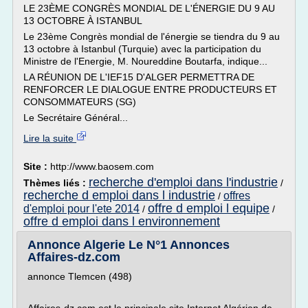
LE 23ÈME CONGRÈS MONDIAL DE L'ÉNERGIE DU 9 AU
13 OCTOBRE À ISTANBUL
Le 23ème Congrès mondial de l'énergie se tiendra du 9 au
13 octobre à Istanbul (Turquie) avec la participation du
Ministre de l'Energie, M. Noureddine Boutarfa, indique...
LA RÉUNION DE L'IEF15 D'ALGER PERMETTRA DE
RENFORCER LE DIALOGUE ENTRE PRODUCTEURS ET
CONSOMMATEURS (SG)
Le Secrétaire Général...
Lire la suite
Site :
http://www.baosem.com
recherche d'emploi dans l'industrie
Thèmes liés :
/
recherche d emploi dans l industrie
offres
/
offre d emploi l equipe
d'emploi pour l'ete 2014
/
/
offre d emploi dans l environnement
Annonce Algerie Le N°1 Annonces
Affaires-dz.com
annonce Tlemcen (498)