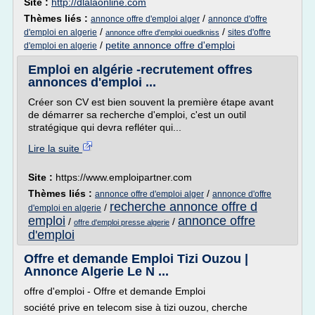
Site :
http://dlalaonline.com
Thèmes liés :
/
annonce offre d'emploi alger
annonce d'offre
/
/
d'emploi en algerie
sites d'offre
annonce offre d'emploi ouedkniss
/
petite annonce offre d'emploi
d'emploi en algerie
Emploi en algérie -recrutement offres
annonces d'emploi ...
Créer son CV est bien souvent la première étape avant
de démarrer sa recherche d'emploi, c'est un outil
stratégique qui devra refléter qui...
Lire la suite
Site :
https://www.emploipartner.com
Thèmes liés :
/
annonce offre d'emploi alger
annonce d'offre
recherche annonce offre d
/
d'emploi en algerie
emploi
annonce offre
/
/
offre d'emploi presse algerie
d'emploi
Offre et demande Emploi Tizi Ouzou |
Annonce Algerie Le N ...
offre d'emploi - Offre et demande Emploi
société prive en telecom sise à tizi ouzou, cherche