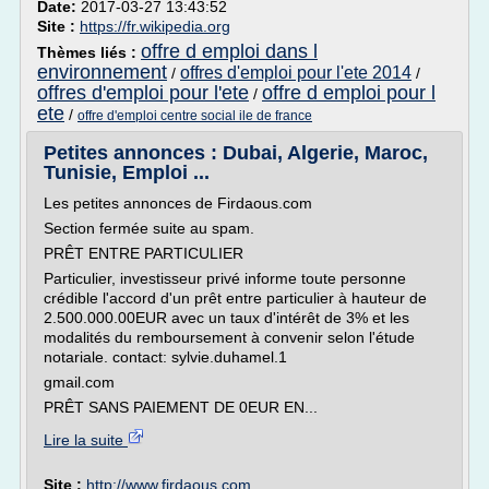
Date:
2017-03-27 13:43:52
Site :
https://fr.wikipedia.org
offre d emploi dans l
Thèmes liés :
environnement
offres d'emploi pour l'ete 2014
/
/
offres d'emploi pour l'ete
offre d emploi pour l
/
ete
/
offre d'emploi centre social ile de france
Petites annonces : Dubai, Algerie, Maroc,
Tunisie, Emploi ...
Les petites annonces de Firdaous.com
Section fermée suite au spam.
PRÊT ENTRE PARTICULIER
Particulier, investisseur privé informe toute personne
crédible l'accord d'un prêt entre particulier à hauteur de
2.500.000.00EUR avec un taux d'intérêt de 3% et les
modalités du remboursement à convenir selon l'étude
notariale. contact: sylvie.duhamel.1
gmail.com
PRÊT SANS PAIEMENT DE 0EUR EN...
Lire la suite
Site :
http://www.firdaous.com