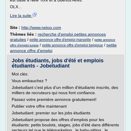
est basé à New York et à Buenos Aires.
OLX...
Lire la suite
Site :
http://www.netoo.com
Thèmes liés :
recherche d'emploi petites annonces
gratuites
/
/
petite annonce offre d'emploi marseille
petite annonce
/
/
petite
petite annonce offre d'emploi belgique
offre d'emploi tunisie
annonce offre d'emploi
Jobs étudiants, jobs d'été et emplois
étudiants - Jobetudiant
Mot clés:
Vous embauchez ?
Jobetudiant c'est plus d'un million d'étudiants inscrits, des
milliers de recruteurs qui nous font confiance.
Passez votre première annonce gratuitement!
Publier votre offre maintenant
Jobetudiant: premier sur les jobs étudiants
Jobetudiant propose des offres d'emplois pour les
étudiants: petits boulots, stages, jobs d'été dans différents
secteurs tel que le télémarketing , le baby-sitting , le