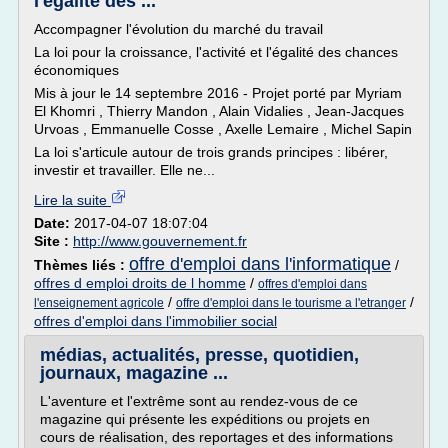
l'égalité des ...
Accompagner l'évolution du marché du travail
La loi pour la croissance, l'activité et l'égalité des chances
économiques
Mis à jour le 14 septembre 2016 - Projet porté par Myriam
El Khomri , Thierry Mandon , Alain Vidalies , Jean-Jacques
Urvoas , Emmanuelle Cosse , Axelle Lemaire , Michel Sapin
La loi s'articule autour de trois grands principes : libérer,
investir et travailler. Elle ne...
Lire la suite
Date:
2017-04-07 18:07:04
Site :
http://www.gouvernement.fr
offre d'emploi dans l'informatique
Thèmes liés :
/
offres d emploi droits de l homme
/
offres d'emploi dans
/
/
l'enseignement agricole
offre d'emploi dans le tourisme a l'etranger
offres d'emploi dans l'immobilier social
médias, actualités, presse, quotidien,
journaux, magazine ...
L'aventure et l'extrême sont au rendez-vous de ce
magazine qui présente les expéditions ou projets en
cours de réalisation, des reportages et des informations