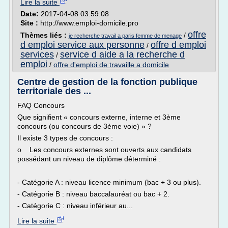
Lire la suite
Date:
2017-04-08 03:59:08
Site :
http://www.emploi-domicile.pro
offre
Thèmes liés :
/
je recherche travail a paris femme de menage
d emploi service aux personne
offre d emploi
/
services
service d aide a la recherche d
/
emploi
/
offre d'emploi de travaille a domicile
Centre de gestion de la fonction publique
territoriale des ...
FAQ Concours
Que signifient « concours externe, interne et 3ème
concours (ou concours de 3ème voie) » ?
Il existe 3 types de concours :
o Les concours externes sont ouverts aux candidats
possédant un niveau de diplôme déterminé :
- Catégorie A : niveau licence minimum (bac + 3 ou plus).
- Catégorie B : niveau baccalauréat ou bac + 2.
- Catégorie C : niveau inférieur au...
Lire la suite