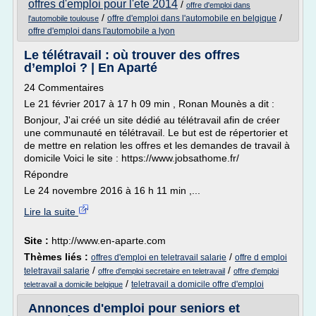
offres d'emploi pour l'ete 2014
/
offre d'emploi dans
/
/
offre d'emploi dans l'automobile en belgique
l'automobile toulouse
offre d'emploi dans l'automobile a lyon
Le télétravail : où trouver des offres
d’emploi ? | En Aparté
24 Commentaires
Le 21 février 2017 à 17 h 09 min , Ronan Mounès a dit :
Bonjour, J'ai créé un site dédié au télétravail afin de créer
une communauté en télétravail. Le but est de répertorier et
de mettre en relation les offres et les demandes de travail à
domicile Voici le site : https://www.jobsathome.fr/
Répondre
Le 24 novembre 2016 à 16 h 11 min ,...
Lire la suite
Site :
http://www.en-aparte.com
Thèmes liés :
/
offres d'emploi en teletravail salarie
offre d emploi
/
/
teletravail salarie
offre d'emploi secretaire en teletravail
offre d'emploi
/
teletravail a domicile offre d'emploi
teletravail a domicile belgique
Annonces d'emploi pour seniors et