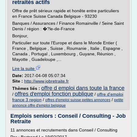
retraités actifs
Offre de prêt sérieux rapide et honête entre particuliers
en France Suisse Canada Belgique - 93230
Banques / Assurances / Finance Romainville / Seine Saint
Denis / région : �?le-de-France
Bonjour,
Particulier sur toute l'Europe et dans le Monde Entier (
France , Belgique , Suisse , Roumanie , Italie , Espagne ,
Canada , Portugal , Luxembourg , Guyane, Réunion ,
Mayotte , Guadeloupe ,...
Lire la suite
Date:
2017-04-08 05:07:34
Site :
http://www.jobretraite.fr
offre d emploi dans toute la france
Thèmes liés :
offres d'emploi fonction publique
/
/
offre d'emploi
france 3 region
/
/
offres d'emploi suisse petites annonces
petite
annonce offre d'emploi belgique
Emplois seniors : Conseil / Consulting - Job
Retraite
11 annonces et recrutements dans Conseil / Consulting