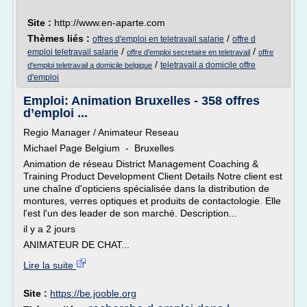
Site :
http://www.en-aparte.com
Thèmes liés :
/
offres d'emploi en teletravail salarie
offre d
/
/
emploi teletravail salarie
offre d'emploi secretaire en teletravail
offre
/
teletravail a domicile offre
d'emploi teletravail a domicile belgique
d'emploi
Emploi: Animation Bruxelles - 358 offres
d’emploi ...
Regio Manager / Animateur Reseau
Michael Page Belgium - Bruxelles
Animation de réseau District Management Coaching &
Training Product Development Client Details Notre client est
une chaîne d'opticiens spécialisée dans la distribution de
montures, verres optiques et produits de contactologie. Elle
l'est l'un des leader de son marché. Description...
il y a 2 jours
ANIMATEUR DE CHAT...
Lire la suite
Site :
https://be.jooble.org