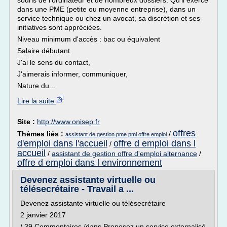
souris de l'ordinateur et de nombreux dossiers. Qu'il exerce
dans une PME (petite ou moyenne entreprise), dans un
service technique ou chez un avocat, sa discrétion et ses
initiatives sont appréciées.
Niveau minimum d'accès : bac ou équivalent
Salaire débutant
J'ai le sens du contact,
J'aimerais informer, communiquer,
Nature du...
Lire la suite
Site :
http://www.onisep.fr
offres
Thèmes liés :
/
assistant de gestion pme pmi offre emploi
d'emploi dans l'accueil
offre d emploi dans l
/
accueil
/
assistant de gestion offre d'emploi alternance
/
offre d emploi dans l environnement
Devenez assistante virtuelle ou
télésecrétaire - Travail a ...
Devenez assistante virtuelle ou télésecrétaire
2 janvier 2017
/ 39 Commentaires /dans Proposez un service externalisé