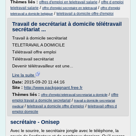
Thèmes liés :
/
offres d'emploi en teletravail salarie
offre d emploi
/
/
teletravail salarie
offre d'emploi secretaire en teletravail
offre d'emploi
/
teletravail a domicile offre d'emploi
teletravail a domicile belgique
Travail de secrétariat à domicile télétravail
secrétariat ...
Travail à domicile secrétariat
TELETRAVAIL A DOMICILE
Télétravail offre emploi
Télétravail secrétariat
Devenir télétravailleur est une...
Lire la suite
Date:
2015-09-20 11:44:16
Site :
http://www.packgagnant.free.fr
Thèmes liés :
/
offre
offre d'emploi teletravail secretariat a domicile
/
emploi travail a domicile secretariat
travail a domicile secretariat
/
/
teletravail a domicile offre d'emploi
teletravail offres d
medical
emploi domicile
secrétaire - Onisep
Avec le sourire, le secrétaire jongle avec le téléphone, la