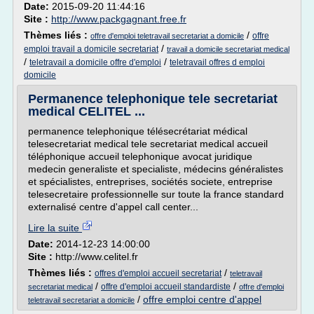
Date:
2015-09-20 11:44:16
Site :
http://www.packgagnant.free.fr
Thèmes liés :
/
offre
offre d'emploi teletravail secretariat a domicile
/
emploi travail a domicile secretariat
travail a domicile secretariat medical
/
/
teletravail a domicile offre d'emploi
teletravail offres d emploi
domicile
Permanence telephonique tele secretariat
medical CELITEL ...
permanence telephonique télésecrétariat médical
telesecretariat medical tele secretariat medical accueil
téléphonique accueil telephonique avocat juridique
medecin generaliste et specialiste, médecins généralistes
et spécialistes, entreprises, sociétés societe, entreprise
telesecretaire professionnelle sur toute la france standard
externalisé centre d'appel call center...
Lire la suite
Date:
2014-12-23 14:00:00
Site :
http://www.celitel.fr
Thèmes liés :
/
offres d'emploi accueil secretariat
teletravail
/
/
offre d'emploi accueil standardiste
secretariat medical
offre d'emploi
/
offre emploi centre d'appel
teletravail secretariat a domicile