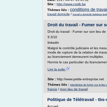
Site :
http://www.cgslb.be
conditions de travai
Thèmes liés :
travail domicile
/
travail a domicile belgique legi
Droit du travail - Fumer sur so
Droit du travail - Fumer sur son lieu de 
9.3/10
linkedin
Malgré le contrôle judiciaire et les mesu
mode de rupture de la relation de trava
au licenciement demeurent multiples.
Hormis le cas particulier du licencieme
Lire la suite
Site :
http://www.petite-entreprise.net
Thèmes liés :
interdiction de fumer sur le lieu 
france
/
mon lieu de travail
Politique de Télétravail - tbs-
Accueil