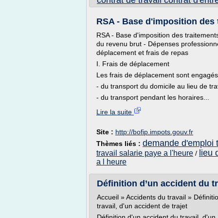
contrat de travail contrat d'entr
RSA - Base d'imposition des tr
RSA - Base d'imposition des traitements
du revenu brut - Dépenses professionnel
déplacement et frais de repas
I. Frais de déplacement
Les frais de déplacement sont engagés
- du transport du domicile au lieu de trav
- du transport pendant les horaires...
Lire la suite
Site :
http://bofip.impots.gouv.fr
demande d'emploi tr
Thèmes liés :
lieu 
travail salarie paye a l'heure
/
a l heure
Définition d’un accident du tr
Accueil » Accidents du travail » Définiti
travail, d'un accident de trajet
Définition d'un accident du travail, d'un