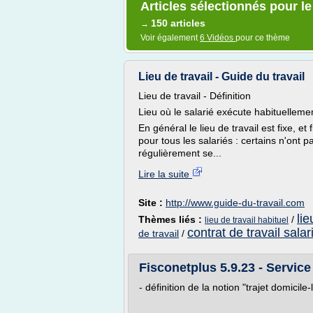
Articles sélectionnés pour le
150 articles
→
Voir également
6 Vidéos
pour ce thème
Lieu de travail - Guide du travail
Lieu de travail - Définition
Lieu où le salarié exécute habituellemen
En général le lieu de travail est fixe, et
pour tous les salariés : certains n'ont p
régulièrement se...
Lire la suite
Site :
http://www.guide-du-travail.com
lie
Thèmes liés :
/
lieu de travail habituel
contrat de travail salar
de travail
/
Fisconetplus 5.9.23 - Servic
- définition de la notion "trajet domicile-