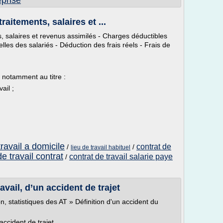
eprise
aitements, salaires et ...
, salaires et revenus assimilés - Charges déductibles
les des salariés - Déduction des frais réels - Frais de
 notamment au titre :
ail ;
avail a domicile
contrat de
/
/
lieu de travail habituel
de travail contrat
contrat de travail salarie paye
/
avail, d’un accident de trajet
on, statistiques des AT » Définition d'un accident du
 accident de trajet