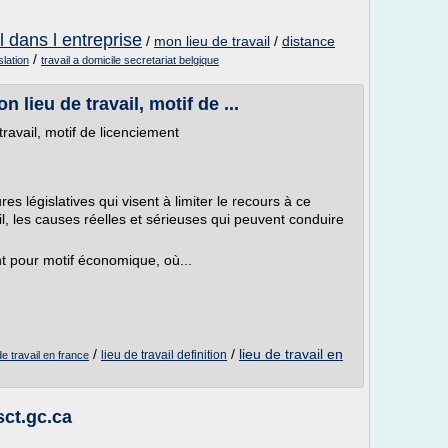
l dans l entreprise
/
mon lieu de travail
/
distance
/
slation
travail a domicile secretariat belgique
n lieu de travail, motif de ...
travail, motif de licenciement
res législatives qui visent à limiter le recours à ce
il, les causes réelles et sérieuses qui peuvent conduire
nt pour motif économique, où...
/
/
lieu de travail en
lieu de travail definition
de travail en france
sct.gc.ca