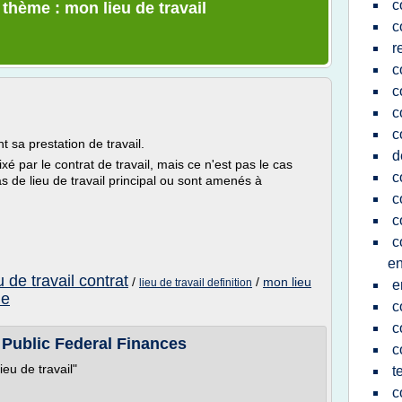
c
 thème : mon lieu de travail
c
r
c
c
c
c
t sa prestation de travail.
d
 fixé par le contrat de travail, mais ce n'est pas le cas
c
as de lieu de travail principal ou sont amenés à
c
c
c
en
u de travail contrat
/
/
mon lieu
lieu de travail definition
e
ie
c
c
e Public Federal Finances
c
lieu de travail"
t
c