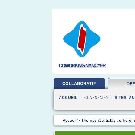
COWORKING-NANCY.FR
COLLABORATIF
OF
ACCUEIL
| CLASSEMENT :
SITES
,
AU
Accueil
>
Thèmes & articles : offre em