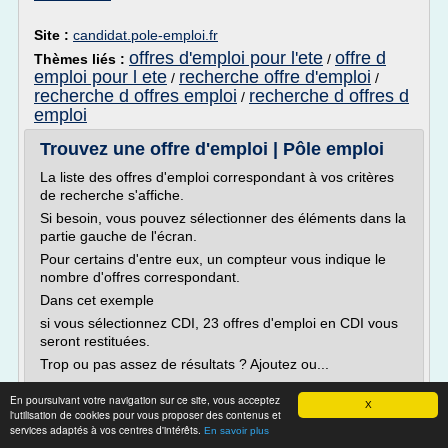
Site :
candidat.pole-emploi.fr
offres d'emploi pour l'ete
offre d
Thèmes liés :
/
emploi pour l ete
recherche offre d'emploi
/
/
recherche d offres emploi
recherche d offres d
/
emploi
Trouvez une offre d'emploi | Pôle emploi
La liste des offres d'emploi correspondant à vos critères
de recherche s'affiche.
Si besoin, vous pouvez sélectionner des éléments dans la
partie gauche de l'écran.
Pour certains d'entre eux, un compteur vous indique le
nombre d'offres correspondant.
Dans cet exemple
si vous sélectionnez CDI, 23 offres d'emploi en CDI vous
seront restituées.
Trop ou pas assez de résultats ? Ajoutez ou...
Lire la suite
En poursuivant votre navigation sur ce site, vous acceptez
X
l'utilisation de cookies pour vous proposer des contenus et
services adaptés à vos centres d'intérêts.
En savoir plus
Site :
http://offre.pole-emploi.fr