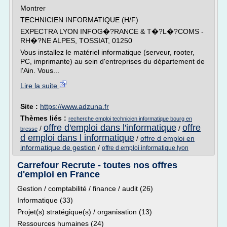
Montrer
TECHNICIEN INFORMATIQUE (H/F)
EXPECTRA LYON INFOG�?RANCE & T�?L�?COMS -
RH�?NE ALPES, TOSSIAT, 01250
Vous installez le matériel informatique (serveur, rooter,
PC, imprimante) au sein d'entreprises du département de
l'Ain. Vous...
Lire la suite
Site :
https://www.adzuna.fr
Thèmes liés :
recherche emploi technicien informatique bourg en
offre d'emploi dans l'informatique
offre
/
/
bresse
d emploi dans l informatique
/
offre d emploi en
informatique de gestion
/
offre d emploi informatique lyon
Carrefour Recrute - toutes nos offres
d'emploi en France
Gestion / comptabilité / finance / audit (26)
Informatique (33)
Projet(s) stratégique(s) / organisation (13)
Ressources humaines (24)