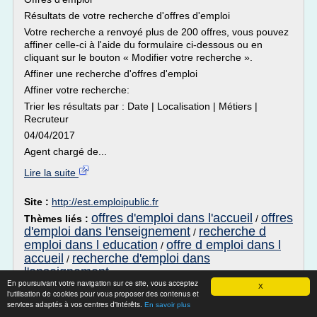
Résultats de votre recherche d'offres d'emploi
Votre recherche a renvoyé plus de 200 offres, vous pouvez
affiner celle-ci à l'aide du formulaire ci-dessous ou en
cliquant sur le bouton « Modifier votre recherche ».
Affiner une recherche d'offres d'emploi
Affiner votre recherche:
Trier les résultats par : Date | Localisation | Métiers |
Recruteur
04/04/2017
Agent chargé de...
Lire la suite
Site :
http://est.emploipublic.fr
offres d'emploi dans l'accueil
offres
Thèmes liés :
/
d'emploi dans l'enseignement
recherche d
/
emploi dans l education
offre d emploi dans l
/
accueil
recherche d'emploi dans
/
l'enseignement
En poursuivant votre navigation sur ce site, vous acceptez
X
l'utilisation de cookies pour vous proposer des contenus et
Offres d'emploi - TGCC
services adaptés à vos centres d'intérêts.
En savoir plus
Consultez nos offres et déposez votre candidature.