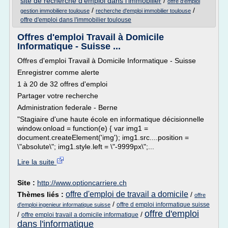
site de recherche d'emploi dans l'immobilier
/
offre d'emploi
/
/
gestion immobiliere toulouse
recherche d'emploi immobilier toulouse
offre d'emploi dans l'immobilier toulouse
Offres d'emploi Travail à Domicile
Informatique - Suisse ...
Offres d'emploi Travail à Domicile Informatique - Suisse
Enregistrer comme alerte
1 à 20 de 32 offres d'emploi
Partager votre recherche
Administration federale - Berne
"Stagiaire d'une haute école en informatique décisionnelle
window.onload = function(e) { var img1 =
document.createElement('img'); img1.src....position =
\"absolute\"; img1.style.left = \"-9999px\";...
Lire la suite
Site :
http://www.optioncarriere.ch
offre d'emploi de travail a domicile
Thèmes liés :
/
offre
/
offre d emploi informatique suisse
d'emploi ingenieur informatique suisse
offre d'emploi
/
/
offre emploi travail a domicile informatique
dans l'informatique