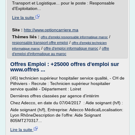
Transport et Logistique... pour le poste : Responsable
d'Exploitation...
Lire la suite
Site :
http://www.optioncarriere.ma
Thèmes liés :
/
offre d'emploi responsable informatique maroc
/
responsable transport offre emploi
offre d'emploi technicien
/
/
offre d'emploi informatique maroc
offre
informatique maroc
d'emploi d'informatique au maroc
Offres Emploi : +25000 offres d'emploi sur
www.offres ...
(45) technicien supérieur hospitalier service qualité, - CH de
Pithiviers - Recrute : Technicien supérieur hospitalier
service qualité - Département : Loiret
Dernières offres classées par agence d'intérim
Chez Adecco, en date du 07/04/2017 : Aide soignant (h/f) :
Aide soignant (h/f), Entreprise: Adecco MédicalLocalisation:
Lyon RhôneDescription de l'offre: Aide Soignant
805MT270317...
Lire la suite