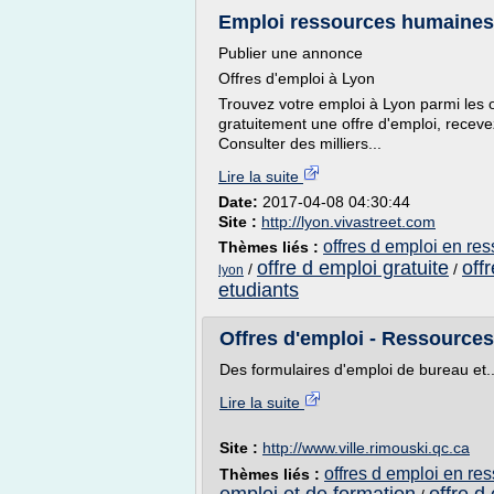
Emploi ressources humaines L
Publier une annonce
Offres d'emploi à Lyon
Trouvez votre emploi à Lyon parmi les o
gratuitement une offre d'emploi, receve
Consulter des milliers...
Lire la suite
Date:
2017-04-08 04:30:44
Site :
http://lyon.vivastreet.com
offres d emploi en r
Thèmes liés :
offre d emploi gratuite
off
/
/
lyon
etudiants
Offres d'emploi - Ressources
Des formulaires d'emploi de bureau et..
Lire la suite
Site :
http://www.ville.rimouski.qc.ca
offres d emploi en r
Thèmes liés :