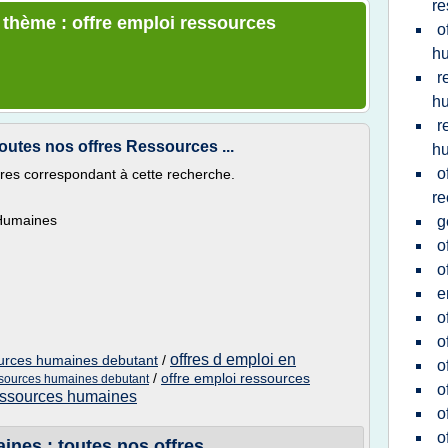
re
e thème : offre emploi ressources
o
h
r
h
r
utes nos offres Ressources ...
h
o
ffres correspondant à cette recherche.
re
 Humaines
g
o
o
e
o
o
offres d emploi en
ources humaines debutant
/
o
/
offre emploi ressources
ssources humaines debutant
o
essources humaines
o
o
es : toutes nos offres ...