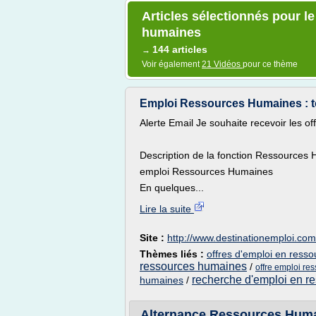
Articles sélectionnés pour l
humaines
144 articles
→
Voir également
21 Vidéos
pour ce thème
Emploi Ressources Humaines : to
Alerte Email Je souhaite recevoir les o
Description de la fonction Ressources
emploi Ressources Humaines
En quelques...
Lire la suite
Site :
http://www.destinationemploi.com
Thèmes liés :
offres d'emploi en ress
ressources humaines
/
offre emploi re
recherche d'emploi en r
humaines
/
Alternance Ressources Humain