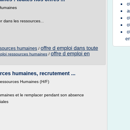
o
 Humaines
a
o
r dans les ressources...
o
o
e
offre d emploi dans toute
essources humaines
/
offre d emploi en
mploi ressources humaines
/
urces humaines, recrutement ...
 Ressources Humaines (H/F)
umaines et le remplacer pendant son absence
iales