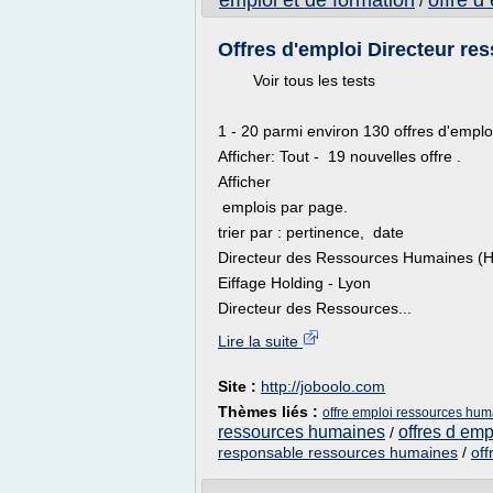
emploi et de formation
offre d
/
Offres d'emploi Directeur re
Voir tous les tests
1 - 20 parmi environ 130 offres d'empl
Afficher: Tout - 19 nouvelles offre .
Afficher
emplois par page.
trier par : pertinence, date
Directeur des Ressources Humaines (H
Eiffage Holding - Lyon
Directeur des Ressources...
Lire la suite
Site :
http://joboolo.com
Thèmes liés :
offre emploi ressources hum
ressources humaines
offres d em
/
responsable ressources humaines
/
off