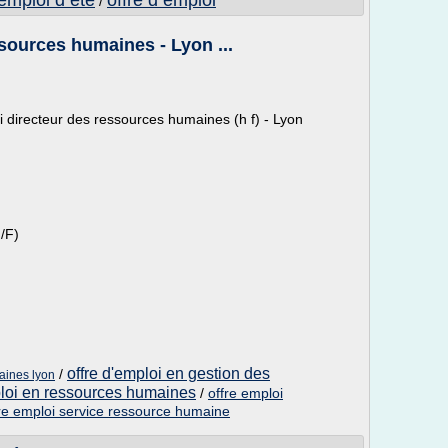
 emploi d ete
offre d emploi
/
ssources humaines - Lyon ...
oi directeur des ressources humaines (h f) - Lyon
/F)
offre d'emploi en gestion des
/
aines lyon
ploi en ressources humaines
/
offre emploi
re emploi service ressource humaine