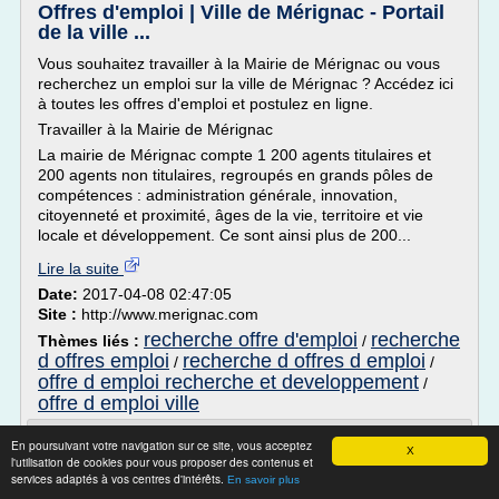
Offres d'emploi | Ville de Mérignac - Portail
de la ville ...
Vous souhaitez travailler à la Mairie de Mérignac ou vous
recherchez un emploi sur la ville de Mérignac ? Accédez ici
à toutes les offres d'emploi et postulez en ligne.
Travailler à la Mairie de Mérignac
La mairie de Mérignac compte 1 200 agents titulaires et
200 agents non titulaires, regroupés en grands pôles de
compétences : administration générale, innovation,
citoyenneté et proximité, âges de la vie, territoire et vie
locale et développement. Ce sont ainsi plus de 200...
Lire la suite
Date:
2017-04-08 02:47:05
Site :
http://www.merignac.com
recherche offre d'emploi
recherche
Thèmes liés :
/
d offres emploi
recherche d offres d emploi
/
/
offre d emploi recherche et developpement
/
offre d emploi ville
Offres d'emploi - RH | monster.ch
En poursuivant votre navigation sur ce site, vous acceptez
X
l'utilisation de cookies pour vous proposer des contenus et
Envoyez-moi des offres par email
services adaptés à vos centres d'intérêts.
En savoir plus
X