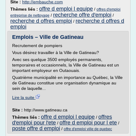
Site :
http://embauche.com
offre d emploi l equipe
Thèmes liés :
/
offres d'emploi
recherche offre d'emploi
/
/
entreprise de nettoyage
recherche d offres emploi
recherche d offres d
/
emploi
Emplois – Ville de Gatineau
Recrutement de pompiers
Vous désirez travailler à la Ville de Gatineau?
Avec ses quelque 3500 employés permanents,
temporaires et occasionnels, la Ville de Gatineau est un
important employeur en Outaouais.
Quatrième municipalité en importance au Québec, la Ville
de Gatineau constitue une organisation dynamique au
sein de laquelle...
Lire la suite
Site :
http://www.gatineau.ca
offre d emploi l equipe
offres
Thèmes liés :
/
d'emploi pour l'ete
offre d emploi pour l ete
/
/
poste offre d emploi
/
offre d'emploi ville de quebec