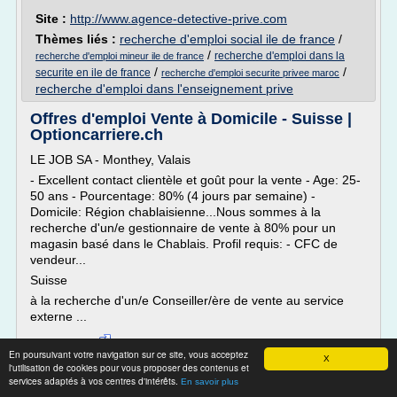
Site :
http://www.agence-detective-prive.com
Thèmes liés :
recherche d'emploi social ile de france
/
/
recherche d'emploi dans la
recherche d'emploi mineur ile de france
/
/
securite en ile de france
recherche d'emploi securite privee maroc
recherche d'emploi dans l'enseignement prive
Offres d'emploi Vente à Domicile - Suisse |
Optioncarriere.ch
LE JOB SA - Monthey, Valais
- Excellent contact clientèle et goût pour la vente - Age: 25-
50 ans - Pourcentage: 80% (4 jours par semaine) -
Domicile: Région chablaisienne...Nous sommes à la
recherche d'un/e gestionnaire de vente à 80% pour un
magasin basé dans le Chablais. Profil requis: - CFC de
vendeur...
Suisse
à la recherche d'un/e Conseiller/ère de vente au service
externe ...
Lire la suite
En poursuivant votre navigation sur ce site, vous acceptez
X
l'utilisation de cookies pour vous proposer des contenus et
Site :
http://www.optioncarriere.ch
services adaptés à vos centres d'intérêts.
En savoir plus