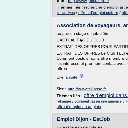
Site :
http://www.jobculture.fr
Thèmes liés :
recherche d'emploi art e
/
offres d'emploi culture
/
off
culture lyon
Association de voyageurs, an
au pair en stage en job d'été
L'ACTUALIT�? DU CLUB
EXTRAIT DES OFFRES POUR PARTIR
EXTRAIT DES OFFRES Le Club TELI est l
Comment postuler sans être membre du 
les intéresse et prennent contact avec l
offres...
Lire la suite
Site :
http://www.teli.asso.fr
offre d'emploi dans 
Thèmes liés :
/
l'etranger
comment passer une annonce offr
offre d'emploi en anglais
Emploi Dijon - EstJob
+ de critères - de critères