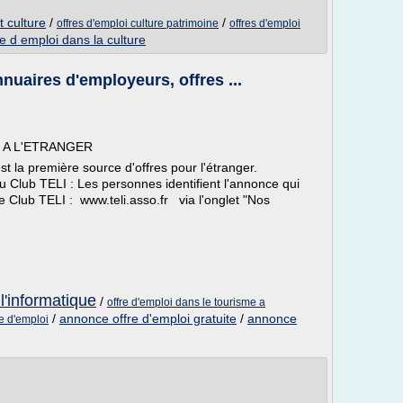
t culture
/
/
offres d'emploi culture patrimoine
offres d'emploi
re d emploi dans la culture
nuaires d'employeurs, offres ...
 A L'ETRANGER
a première source d'offres pour l'étranger.
Club TELI : Les personnes identifient l'annonce qui
e Club TELI : www.teli.asso.fr via l'onglet "Nos
l'informatique
/
offre d'emploi dans le tourisme a
/
annonce offre d'emploi gratuite
/
annonce
e d'emploi