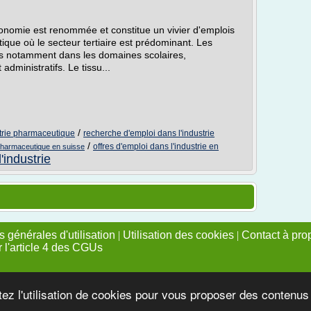
stronomie est renommée et constitue un vivier d'emplois
stique où le secteur tertiaire est prédominant. Les
nts notamment dans les domaines scolaires,
t administratifs. Le tissu...
/
strie pharmaceutique
recherche d'emploi dans l'industrie
/
offres d'emploi dans l'industrie en
e pharmaceutique en suisse
'industrie
 générales d'utilisation
|
Utilisation des cookies
|
Contact à pro
r l'article 4 des CGUs
tez l'utilisation de cookies pour vous proposer des contenu