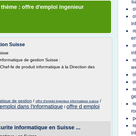
su
 thème : offre d'emploi ingenieur
o
o
in
r
en
tion Suisse
o
in
uisse
Informatique de gestion Suisse :
r
 Chef-fe de produit informatique à la Direction des
w
o
o
r
g
atique de gestion
/
/
offre d'emploi ingenieur informatique suisse
r
'emploi dans l'informatique
offre d emploi
/
r
p
r
urite informatique en Suisse ...
in