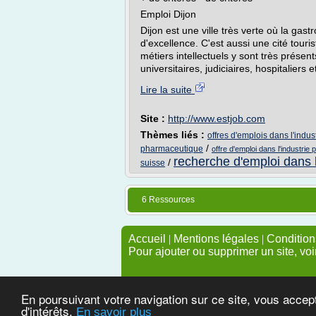
Emploi Dijon
Dijon est une ville très verte où la ga
d'excellence. C'est aussi une cité touri
métiers intellectuels y sont très prése
universitaires, judiciaires, hospitaliers e
Lire la suite
Site :
http://www.estjob.com
Thèmes liés :
offres d'emplois dans l'indu
/
pharmaceutique
offre d'emploi dans l'industri
recherche d'emploi dans l
/
suisse
6 Ressources
Accueil
|
Mentions légales
|
Conditions
Pour ajouter ou supprimer un site, voi
En poursuivant votre navigation sur ce site, vous accep
d'intérêts.
En savoir plus