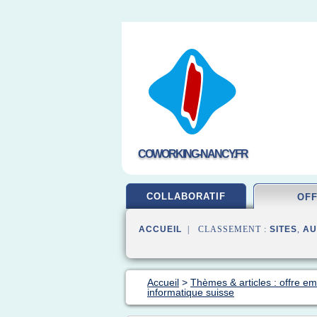
COWORKING-NANCY.FR
COLLABORATIF
OF
ACCUEIL
| CLASSEMENT :
SITES
,
AU
Accueil
>
Thèmes & articles : offre em
informatique suisse