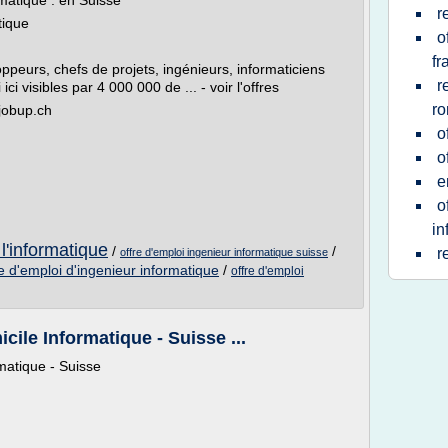
rmatique : en Suisse
r
tique
o
fr
ppeurs, chefs de projets, ingénieurs, informaticiens
r
ci visibles par 4 000 000 de ... - voir l'offres
r
jobup.ch
o
o
e
o
in
 l'informatique
/
/
r
offre d'emploi ingenieur informatique suisse
re d'emploi d'ingenieur informatique
/
offre d'emploi
cile Informatique - Suisse ...
rmatique - Suisse