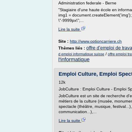
Administration federale - Berne
"Stagiaire d'une haute école en informa
img1 = document.createElement('img'); im
\"-9999px\";...
Lire la suite
Site :
http://www.optioncarriere.ch
offre d'emploi de trava
Thèmes liés :
/
d emploi informatique suisse
offre emploi tr
l'informatique
Emploi Culture, Emploi Spect
12k
JobCulture : Emploi Culture - Emploi Spe
JobCulture est un site de recherche d'e
métiers de la culture (musée, monuments
spectacle (théâtre, musique, festival...
communication...),...
Lire la suite