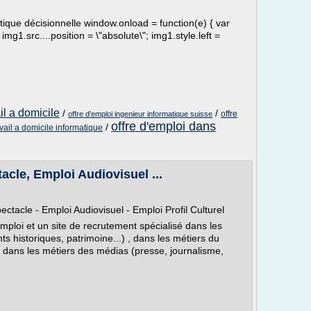
tique décisionnelle window.onload = function(e) { var
g1.src....position = \"absolute\"; img1.style.left =
il a domicile
/
/
offre
offre d'emploi ingenieur informatique suisse
offre d'emploi dans
/
avail a domicile informatique
acle, Emploi Audiovisuel ...
ctacle - Emploi Audiovisuel - Emploi Profil Culturel
mploi et un site de recrutement spécialisé dans les
 historiques, patrimoine...) , dans les métiers du
), dans les métiers des médias (presse, journalisme,