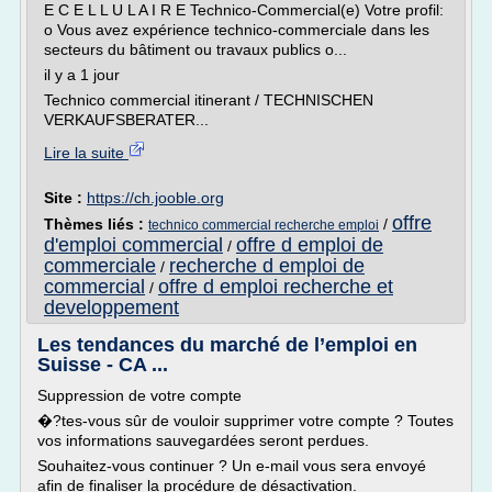
E C E L L U L A I R E Technico-Commercial(e) Votre profil:
o Vous avez expérience technico-commerciale dans les
secteurs du bâtiment ou travaux publics o...
il y a 1 jour
Technico commercial itinerant / TECHNISCHEN
VERKAUFSBERATER...
Lire la suite
Site :
https://ch.jooble.org
offre
Thèmes liés :
/
technico commercial recherche emploi
d'emploi commercial
offre d emploi de
/
commerciale
recherche d emploi de
/
commercial
offre d emploi recherche et
/
developpement
Les tendances du marché de l’emploi en
Suisse - CA ...
Suppression de votre compte
�?tes-vous sûr de vouloir supprimer votre compte ? Toutes
vos informations sauvegardées seront perdues.
Souhaitez-vous continuer ? Un e-mail vous sera envoyé
afin de finaliser la procédure de désactivation.