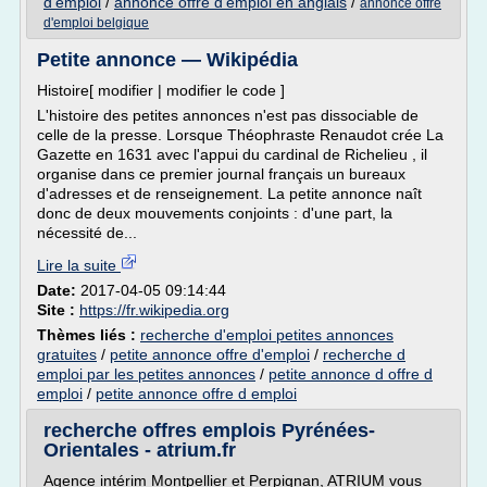
d'emploi
/
annonce offre d'emploi en anglais
/
annonce offre
d'emploi belgique
Petite annonce — Wikipédia
Histoire[ modifier | modifier le code ]
L'histoire des petites annonces n'est pas dissociable de
celle de la presse. Lorsque Théophraste Renaudot crée La
Gazette en 1631 avec l'appui du cardinal de Richelieu , il
organise dans ce premier journal français un bureaux
d'adresses et de renseignement. La petite annonce naît
donc de deux mouvements conjoints : d'une part, la
nécessité de...
Lire la suite
Date:
2017-04-05 09:14:44
Site :
https://fr.wikipedia.org
Thèmes liés :
recherche d'emploi petites annonces
gratuites
/
petite annonce offre d'emploi
/
recherche d
emploi par les petites annonces
/
petite annonce d offre d
emploi
/
petite annonce offre d emploi
recherche offres emplois Pyrénées-
Orientales - atrium.fr
Agence intérim Montpellier et Perpignan, ATRIUM vous