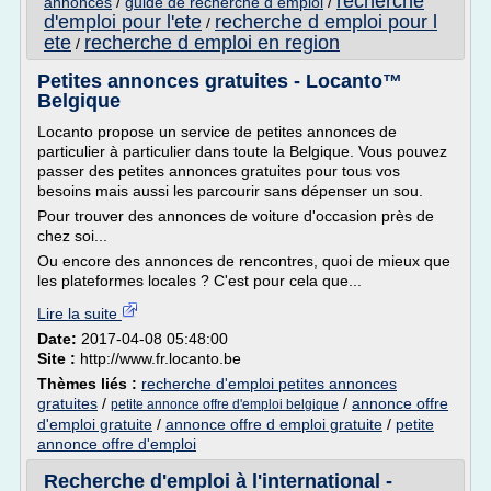
recherche
annonces
/
guide de recherche d emploi
/
d'emploi pour l'ete
recherche d emploi pour l
/
ete
recherche d emploi en region
/
Petites annonces gratuites - Locanto™
Belgique
Locanto propose un service de petites annonces de
particulier à particulier dans toute la Belgique. Vous pouvez
passer des petites annonces gratuites pour tous vos
besoins mais aussi les parcourir sans dépenser un sou.
Pour trouver des annonces de voiture d'occasion près de
chez soi...
Ou encore des annonces de rencontres, quoi de mieux que
les plateformes locales ? C'est pour cela que...
Lire la suite
Date:
2017-04-08 05:48:00
Site :
http://www.fr.locanto.be
Thèmes liés :
recherche d'emploi petites annonces
gratuites
/
/
annonce offre
petite annonce offre d'emploi belgique
d'emploi gratuite
/
annonce offre d emploi gratuite
/
petite
annonce offre d'emploi
Recherche d'emploi à l'international -