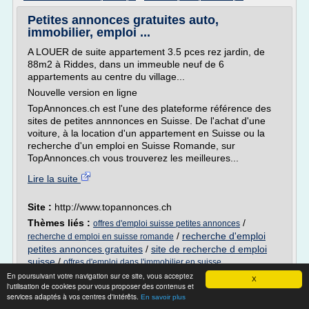
Petites annonces gratuites auto,
immobilier, emploi ...
A LOUER de suite appartement 3.5 pces rez jardin, de
88m2 à Riddes, dans un immeuble neuf de 6
appartements au centre du village...
Nouvelle version en ligne
TopAnnonces.ch est l'une des plateforme référence des
sites de petites annnonces en Suisse. De l'achat d'une
voiture, à la location d'un appartement en Suisse ou la
recherche d'un emploi en Suisse Romande, sur
TopAnnonces.ch vous trouverez les meilleures...
Lire la suite
Site :
http://www.topannonces.ch
Thèmes liés :
/
offres d'emploi suisse petites annonces
/
recherche d'emploi
recherche d emploi en suisse romande
petites annonces gratuites
/
site de recherche d emploi
suisse
/
offres d'emploi dans l'immobilier en suisse
En poursuivant votre navigation sur ce site, vous acceptez
X
SENEGAL : Recherche d'emploi et de Cv -
l'utilisation de cookies pour vous proposer des contenus et
services adaptés à vos centres d'intérêts.
dorgoo.sn
En savoir plus