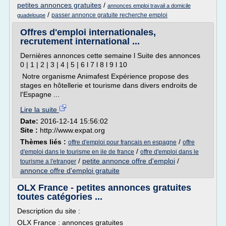
petites annonces gratuites
/
annonces emploi travail a domicile
/
passer annonce gratuite recherche emploi
guadeloupe
Offres d'emploi internationales,
recrutement international ...
Dernières annonces cette semaine l Suite des annonces
0 | 1 | 2 | 3 | 4 | 5 | 6 l 7 l 8 l 9 l 10
Notre organisme Animafest Expérience propose des
stages en hôtellerie et tourisme dans divers endroits de
l'Espagne ...
Lire la suite
Date:
2016-12-14 15:56:02
Site :
http://www.expat.org
Thèmes liés :
/
offre d'emploi pour francais en espagne
offre
/
d'emploi dans le tourisme en ile de france
offre d'emploi dans le
/
petite annonce offre d'emploi
/
tourisme a l'etranger
annonce offre d'emploi gratuite
OLX France - petites annonces gratuites
toutes catégories ...
Description du site :
OLX France : annonces gratuites