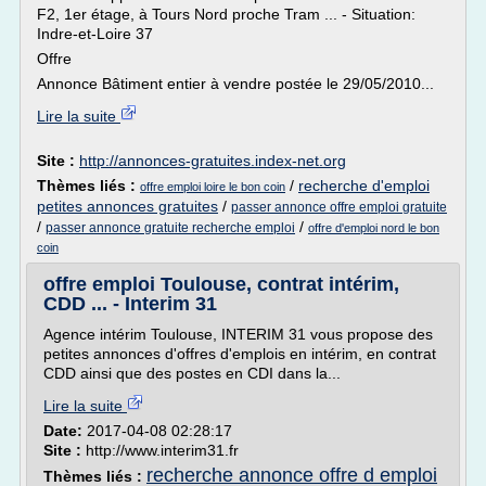
F2, 1er étage, à Tours Nord proche Tram ... - Situation:
Indre-et-Loire 37
Offre
Annonce Bâtiment entier à vendre postée le 29/05/2010...
Lire la suite
Site :
http://annonces-gratuites.index-net.org
Thèmes liés :
/
recherche d'emploi
offre emploi loire le bon coin
petites annonces gratuites
/
passer annonce offre emploi gratuite
/
/
passer annonce gratuite recherche emploi
offre d'emploi nord le bon
coin
offre emploi Toulouse, contrat intérim,
CDD ... - Interim 31
Agence intérim Toulouse, INTERIM 31 vous propose des
petites annonces d'offres d'emplois en intérim, en contrat
CDD ainsi que des postes en CDI dans la...
Lire la suite
Date:
2017-04-08 02:28:17
Site :
http://www.interim31.fr
recherche annonce offre d emploi
Thèmes liés :