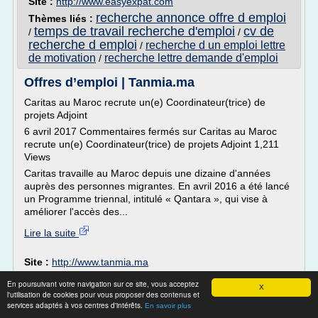
Site :
http://www.easyexpat.com
recherche annonce offre d emploi
Thèmes liés :
temps de travail recherche d'emploi
cv de
/
/
recherche d emploi
recherche d un emploi lettre
/
de motivation
recherche lettre demande d'emploi
/
Offres d’emploi | Tanmia.ma
Caritas au Maroc recrute un(e) Coordinateur(trice) de
projets Adjoint
6 avril 2017 Commentaires fermés sur Caritas au Maroc
recrute un(e) Coordinateur(trice) de projets Adjoint 1,211
Views
Caritas travaille au Maroc depuis une dizaine d'années
auprès des personnes migrantes. En avril 2016 a été lancé
un Programme triennal, intitulé « Qantara », qui vise à
améliorer l'accès des...
Lire la suite
Site :
http://www.tanmia.ma
recherche d'emploi dans l'accueil
Thèmes liés :
/
En poursuivant votre navigation sur ce site, vous acceptez
X
recherche d emploi dans l accueil
offres
/
l'utilisation de cookies pour vous proposer des contenus et
d'emploi dans l'accueil
offre d emploi dans l
services adaptés à vos centres d'intérêts.
/
En savoir plus