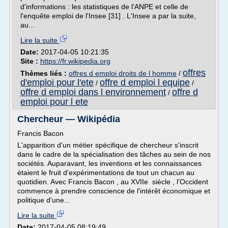
d'informations : les statistiques de l'ANPE et celle de
l'enquête emploi de l'Insee [31] . L'Insee a par la suite,
au...
Lire la suite
Date:
2017-04-05 10:21:35
Site :
https://fr.wikipedia.org
offres
Thèmes liés :
offres d emploi droits de l homme
/
d'emploi pour l'ete
offre d emploi l equipe
/
/
offre d emploi dans l environnement
offre d
/
emploi pour l ete
Chercheur — Wikipédia
Francis Bacon
L'apparition d'un métier spécifique de chercheur s'inscrit
dans le cadre de la spécialisation des tâches au sein de nos
sociétés. Auparavant, les inventions et les connaissances
étaient le fruit d'expérimentations de tout un chacun au
quotidien. Avec Francis Bacon , au XVIIe siècle , l'Occident
commence à prendre conscience de l'intérêt économique et
politique d'une...
Lire la suite
Date:
2017-04-05 08:19:49