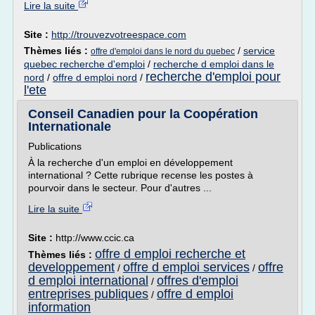
Lire la suite
Site :
http://trouvezvotreespace.com
Thèmes liés :
/
service
offre d'emploi dans le nord du quebec
quebec recherche d'emploi
/
recherche d emploi dans le
recherche d'emploi pour
nord
/
offre d emploi nord
/
l'ete
Conseil Canadien pour la Coopération
Internationale
Publications
À la recherche d'un emploi en développement
international ? Cette rubrique recense les postes à
pourvoir dans le secteur. Pour d'autres ...
Lire la suite
Site :
http://www.ccic.ca
offre d emploi recherche et
Thèmes liés :
developpement
offre d emploi services
offre
/
/
d emploi international
offres d'emploi
/
entreprises publiques
offre d emploi
/
information