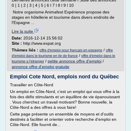
Dernières annonces cette semaine l Suite des annonces
0 | 1 | 2 | 3 | 4 | 5 | 6 l 7 l 8 l 9 l 10
Notre organisme Animafest Expérience propose des
stages en hôtellerie et tourisme dans divers endroits de
l'Espagne ...
Lire la suite
Date:
2016-12-14 15:56:02
Site :
http://www.expat.org
Thèmes liés :
/
offre d'emploi pour francais en espagne
offre
/
d'emploi dans le tourisme en ile de france
offre d'emploi dans le
/
petite annonce offre d'emploi
/
tourisme a l'etranger
annonce offre d'emploi gratuite
Emploi Cote Nord, emplois nord du Québec
Travailler en Côte-Nord
Un emploi en Côte-Nord, c'est un emploi qui vous offre à la
fois des défis stimulants et un équilibre de vie épanouissant
. Vous cherchez un travail motivant? Bonne nouvelle, la
Côte-Nord a des offres à vous faire!
Cette page présente un ensemble de moyens et d'outils
destinés à faciliter et orienter votre recherche d'emploi en
Côte-Nord. Elle fournit de...