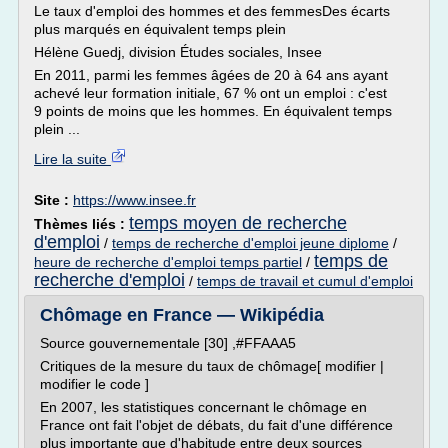
Le taux d'emploi des hommes et des femmesDes écarts
plus marqués en équivalent temps plein
Hélène Guedj, division Études sociales, Insee
En 2011, parmi les femmes âgées de 20 à 64 ans ayant
achevé leur formation initiale, 67 % ont un emploi : c'est
9 points de moins que les hommes. En équivalent temps
plein ...
Lire la suite
Site :
https://www.insee.fr
temps moyen de recherche
Thèmes liés :
d'emploi
/
temps de recherche d'emploi jeune diplome
/
temps de
heure de recherche d'emploi temps partiel
/
recherche d'emploi
/
temps de travail et cumul d'emploi
Chômage en France — Wikipédia
Source gouvernementale [30] ,#FFAAA5
Critiques de la mesure du taux de chômage[ modifier |
modifier le code ]
En 2007, les statistiques concernant le chômage en
France ont fait l'objet de débats, du fait d'une différence
plus importante que d'habitude entre deux sources