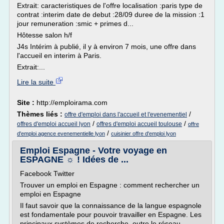
Extrait: caracteristiques de l'offre localisation :paris type de
contrat :interim date de debut :28/09 duree de la mission :1
jour remuneration :smic + primes d...
Hôtesse salon h/f
J4s Intérim à publié, il y à environ 7 mois, une offre dans
l'accueil en interim à Paris.
Extrait:...
Lire la suite
Site :
http://emploirama.com
Thèmes liés :
/
offre d'emploi dans l'accueil et l'evenementiel
/
/
offres d'emploi accueil lyon
offres d'emploi accueil toulouse
offre
/
d'emploi agence evenementielle lyon
cuisinier offre d'emploi lyon
Emploi Espagne - Votre voyage en
ESPAGNE ☼ ! Idées de ...
Facebook Twitter
Trouver un emploi en Espagne : comment rechercher un
emploi en Espagne
Il faut savoir que la connaissance de la langue espagnole
est fondamentale pour pouvoir travailler en Espagne. Les
principaux systèmes de recherche, outre le réseau