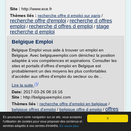
Site :
http://www.ece.fr
Thèmes liés :
recherche offre d emploi sur paris
/
recherche offre d'emploi
recherche d offres
/
emploi
recherche d offres d emploi
stage
/
/
recherche d emploi
Belgique Emploi
Belgique Emploi vous aide à trouver un emploi en
Belgique. Avec belgiqueemploi.com dénichez la position
adaptée à vos compétences et aspirations. Consulter les
sites et portails d'offres d'emploi en Belgique est
probablement un des moyens les plus confortables
d'accéder aux offres d'emploi du secteur ou de...
Lire la suite
Date:
2017-03-26 08:16:16
Site :
http://belgiqueemploi.com
Thèmes liés :
recherche offre d'emploi en belgique
/
offres
belgique offres d'emploi
/
belgique offre d emploi
/
d'emploi pour l'ete
offre d emploi pour l ete
/
En poursuivant votre navigation sur ce site, vous acceptez
X
l'utilisation de cookies pour vous proposer des contenus et
le-travail.org - Offres d'emploi France -
services adaptés à vos centres d'intérêts.
En savoir plus
Recherche d'emploi