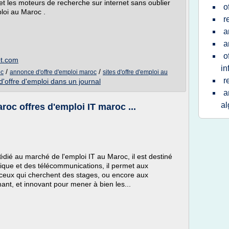
 et les moteurs de recherche sur internet sans oublier
o
loi au Maroc .
r
a
a
o
ot.com
in
/
/
oc
annonce d'offre d'emploi maroc
sites d'offre d'emploi au
r
'offre d'emploi dans un journal
a
al
oc offres d'emploi IT maroc ...
édié au marché de l'emploi IT au Maroc, il est destiné
tique et des télécommunications, il permet aux
à ceux qui cherchent des stages, ou encore aux
ant, et innovant pour mener à bien les...