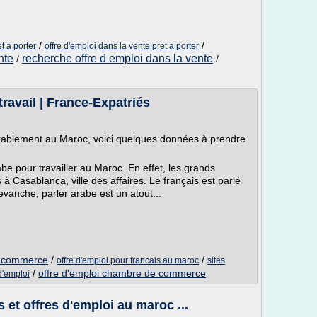
/
/
t a porter
offre d'emploi dans la vente pret a porter
nte
recherche offre d emploi dans la vente
/
/
travail | France-Expatriés
 durablement au Maroc, voici quelques données à prendre
rabe pour travailler au Maroc. En effet, les grands
à Casablanca, ville des affaires. Le français est parlé
vanche, parler arabe est un atout...
de commerce
/
/
offre d'emploi pour francais au maroc
sites
/
offre d'emploi chambre de commerce
d'emploi
et offres d'emploi au maroc ...