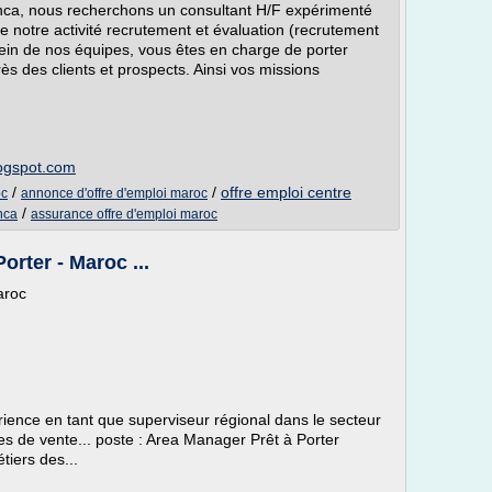
anca, nous recherchons un consultant H/F expérimenté
notre activité recrutement et évaluation (recrutement
ein de nos équipes, vous êtes en charge de porter
ès des clients et prospects. Ainsi vos missions
logspot.com
/
/
offre emploi centre
oc
annonce d'offre d'emploi maroc
/
nca
assurance offre d'emploi maroc
orter - Maroc ...
aroc
rience en tant que superviseur régional dans le secteur
ues de vente... poste : Area Manager Prêt à Porter
tiers des...