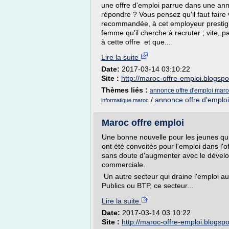
une offre d'emploi parrue dans une ann
répondre ? Vous pensez qu'il faut faire 
recommandée, à cet employeur prestigie
femme qu'il cherche à recruter ; vite, 
à cette offre et que...
Lire la suite
Date:
2017-03-14 03:10:22
Site :
http://maroc-offre-emploi.blogsp
Thèmes liés :
annonce offre d'emploi mar
/
annonce offre d'emplo
informatique maroc
Maroc offre emploi
Une bonne nouvelle pour les jeunes qui
ont été convoités pour l'emploi dans l
sans doute d'augmenter avec le déve
commerciale.
Un autre secteur qui draine l'emploi a
Publics ou BTP, ce secteur...
Lire la suite
Date:
2017-03-14 03:10:22
Site :
http://maroc-offre-emploi.blogsp