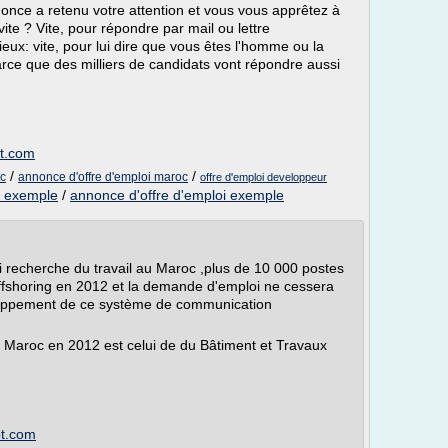
once a retenu votre attention et vous vous apprêtez à
vite ? Vite, pour répondre par mail ou lettre
ux: vite, pour lui dire que vous êtes l'homme ou la
parce que des milliers de candidats vont répondre aussi
ot.com
/
/
oc
annonce d'offre d'emploi maroc
offre d'emploi developpeur
i exemple
/
annonce d'offre d'emploi exemple
 recherche du travail au Maroc ,plus de 10 000 postes
'offshoring en 2012 et la demande d'emploi ne cessera
loppement de ce système de communication
u Maroc en 2012 est celui de du Bâtiment et Travaux
ot.com