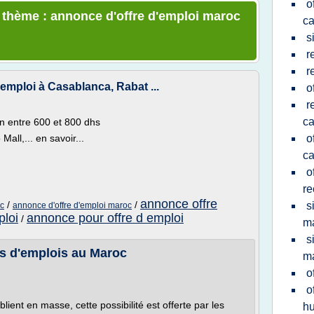
o
e thème : annonce d'offre d'emploi maroc
c
s
r
r
emploi à Casablanca, Rabat ...
o
r
c
n entre 600 et 800 dhs
all,... en savoir...
o
c
o
re
annonce offre
/
/
s
oc
annonce d'offre d'emploi maroc
ploi
annonce pour offre d emploi
/
m
s
s d'emplois au Maroc
m
o
o
ent en masse, cette possibilité est offerte par les
h