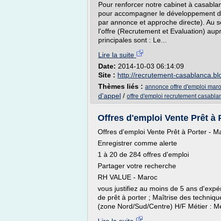
Pour renforcer notre cabinet à casabl
pour accompagner le développement de 
par annonce et approche directe). Au s
l'offre (Recrutement et Evaluation) aupr
principales sont : Le...
Lire la suite
Date:
2014-10-03 06:14:09
Site :
http://recrutement-casablanca.b
Thèmes liés :
annonce offre d'emploi mar
d'appel
/
offre d'emploi recrutement casabla
Offres d'emploi Vente Prêt à P
Offres d'emploi Vente Prêt à Porter - M
Enregistrer comme alerte
1 à 20 de 284 offres d'emploi
Partager votre recherche
RH VALUE - Maroc
vous justifiez au moins de 5 ans d'expé
de prêt à porter ; Maîtrise des techniq
(zone Nord/Sud/Centre) H/F Métier : Mé