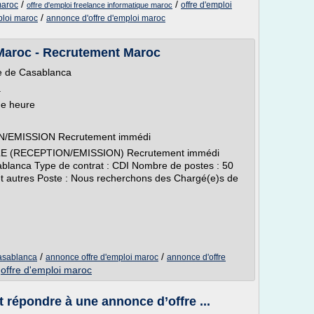
/
/
maroc
offre d'emploi
offre d'emploi freelance informatique maroc
/
ploi maroc
annonce d'offre d'emploi maroc
Maroc - Recrutement Maroc
lle de Casablanca
a
ue heure
EMISSION Recrutement immédi
E (RECEPTION/EMISSION) Recrutement immédi
sablanca Type de contrat : CDI Nombre de postes : 50
et autres Poste : Nous recherchons des Chargé(e)s de
/
/
casablanca
annonce offre d'emploi maroc
annonce d'offre
/
offre d'emploi maroc
répondre à une annonce d’offre ...