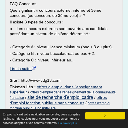
FAQ Concours
Que signifient « concours externe, interne et 3ème
concours (ou concours de 3ème voie) » ?
Il existe 3 types de concours :
o Les concours externes sont ouverts aux candidats
possédant un niveau de diplôme déterminé :
- Catégorie A : niveau licence minimum (bac + 3 ou plus).
- Catégorie B : niveau baccalauréat ou bac + 2.
- Catégorie C : niveau inférieur au...
Lire la suite
Site :
http://www.cdg13.com
Thèmes liés :
offres d'emploi dans l'enseignement
superieur
/
offres d'emploi dans l'enseignement de la communaute
site de recherche d'emploi cadre
/
/
offres
francaise
d'emploi fonction publique sans concours
/
offres d'emploi
fonction publique hospitaliere
En poursuivant votre navigation sur ce site, vous acceptez
X
Dessine Toi Un Emploi
l'utilisation de cookies pour vous proposer des contenus et
services adaptés à vos centres d'intérêts.
En savoir plus
Les 3 uniques questions à préparer pour l'entretien