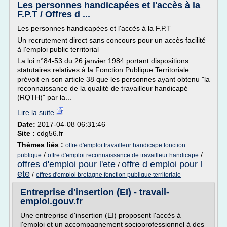
Les personnes handicapées et l'accès à la
F.P.T / Offres d ...
Les personnes handicapées et l'accès à la F.P.T
Un recrutement direct sans concours pour un accès facilité
à l'emploi public territorial
La loi n°84-53 du 26 janvier 1984 portant dispositions
statutaires relatives à la Fonction Publique Territoriale
prévoit en son article 38 que les personnes ayant obtenu "la
reconnaissance de la qualité de travailleur handicapé
(RQTH)" par la...
Lire la suite
Date:
2017-04-08 06:31:46
Site :
cdg56.fr
Thèmes liés :
offre d'emploi travailleur handicape fonction
/
/
publique
offre d'emploi reconnaissance de travailleur handicape
offres d'emploi pour l'ete
offre d emploi pour l
/
ete
/
offres d'emploi bretagne fonction publique territoriale
Entreprise d'insertion (EI) - travail-
emploi.gouv.fr
Une entreprise d'insertion (EI) proposent l'accès à
l'emploi et un accompagnement socioprofessionnel à des