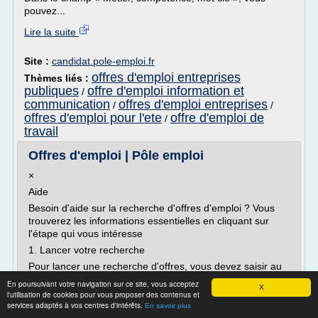
pouvez...
Lire la suite
Site :
candidat.pole-emploi.fr
offres d'emploi entreprises
Thèmes liés :
publiques
offre d'emploi information et
/
communication
offres d'emploi entreprises
/
/
offres d'emploi pour l'ete
offre d'emploi de
/
travail
Offres d'emploi | Pôle emploi
×
Aide
Besoin d'aide sur la recherche d'offres d'emploi ? Vous
trouverez les informations essentielles en cliquant sur
l'étape qui vous intéresse
1. Lancer votre recherche
Pour lancer une recherche d'offres, vous devez saisir au
moins un des deux champs :
En poursuivant votre navigation sur ce site, vous acceptez
X
l'utilisation de cookies pour vous proposer des contenus et
« Métier, compétence, mot clé »
services adaptés à vos centres d'intérêts.
En savoir plus
ou