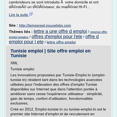
cambrioleurs se sont introduits Ã votre domicile et ont
dÃ©robÃ© un tÃ©lÃ©viseur, du matÃ©riel HI-FI...
Lire la suite
Site :
http://tempsreel.nouvelobs.com
lettre a une offre d emploi
Thèmes liés :
/
reponse offre
offres d'emploi pour l'ete
offre d
/
/
emploi negative
emploi pour l ete
/
lettre offre emploi
Tunisie emploi | Site offre emploi en
Tunisie
XML
Tunisie emploi
Les innovations proposées par Tunisie-Emploi.tn (emploi-
tunisie.tn) résident tant dans les technologies avancées
utilisées pour l'indexation des offres d'emploi Tunisie
disponibles sur Internet que dans l'attention portée à
améliorer sans cesse l'expérience utilisateur : simplicité,
gain de temps, confort d'utilisation, fonctionnalités
exclusives,
Créé en 2012, Emploi-tunisie.tn ou tunisie-emploi.tn est le
premier site Internet d'emploi et de recrutement en