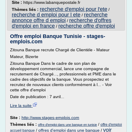
Site :
https://www.labanquepostale.fr
recherche d'emploi pour l'ete
Thèmes liés :
/
recherche d emploi pour l ete
recherche
/
annonce offre d emploi
recherche d'offres
/
d'emploi en france
recherche offre d'emploi
/
Offre emploi Banque Tunisie - stages-
emplois.com
Zitouna Banque recrute Chargé de Clientèle - Mateur
Mateur, Bizerte
Zitouna Banque Dans le cadre de son plan de
développement commercial, lance une compagne de
recrutement de Chargé..., professionnels et PME dans le
cadre des objectifs de la banque. Vous prospectez et
recrutez de nouveaux clients conformément à l... - Voir
cette offre d'emploi
Date de publication : 7 avril...
Lire la suite
Site :
http://www.stages-emplois.com
Thèmes liés :
/
offre d'emploi
offre d'emploi dans une banque en tunisie
voir
/
offres d'emploi dans une banque
/
accueil banque