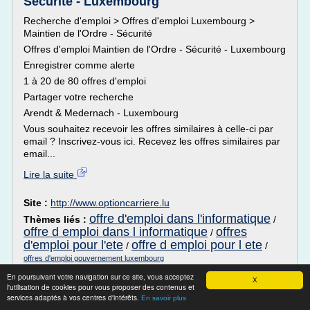
Sécurité - Luxembourg
Recherche d'emploi > Offres d'emploi Luxembourg >
Maintien de l'Ordre - Sécurité
Offres d'emploi Maintien de l'Ordre - Sécurité - Luxembourg
Enregistrer comme alerte
1 à 20 de 80 offres d'emploi
Partager votre recherche
Arendt & Medernach - Luxembourg
Vous souhaitez recevoir les offres similaires à celle-ci par
email ? Inscrivez-vous ici. Recevez les offres similaires par
email...
Lire la suite
Site :
http://www.optioncarriere.lu
offre d'emploi dans l'informatique
Thèmes liés :
/
offre d emploi dans l informatique
offres
/
d'emploi pour l'ete
offre d emploi pour l ete
/
/
offres d'emploi gouvernement luxembourg
En poursuivant votre navigation sur ce site, vous acceptez
Métiers de la logistique | Emploi & CV
X
l'utilisation de cookies pour vous proposer des contenus et
logisticiens
services adaptés à vos centres d'intérêts.
En savoir plus