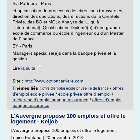
Sia Partners - Paris
et optimisation de processus des directions transverses,
direction des opérations, des directions de la Clientèle
Privée, des BO et MO; o Analyse de l... qu'à
l'international). Qualifications Diplômé(e) d'une grande
école de commerce ou école d'ingénieur ou d'un Master
de Finance...
EY - Paris
Managers spécialisé(e)s dans la banque privée et la
gestion...
Lire la suite
Site :
http://www.optioncarriere.com
Thèmes liés :
/
offres
offre d'emploi ecole privee ile de france
d'emploi ecole privee
/
ecole privee offre d emploi
/
recherche d'emploi banque assurance
/
offres d'emploi
banque assurance
L'Auvergne propose 100 emplois et offre le
logement - Keljob
L'Auvergne propose 100 emplois et offre le logement
Louise Fontana | 20 novembre 2013