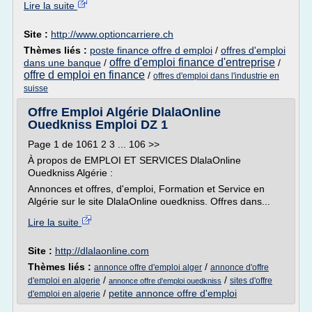
Lire la suite
Site :
http://www.optioncarriere.ch
Thèmes liés :
poste finance offre d emploi
/
offres d'emploi
offre d'emploi finance d'entreprise
dans une banque
/
/
offre d emploi en finance
/
offres d'emploi dans l'industrie en
suisse
Offre Emploi Algérie DlalaOnline
Ouedkniss Emploi DZ 1
Page 1 de 1061 2 3 ... 106 >>
À propos de EMPLOI ET SERVICES DlalaOnline
Ouedkniss Algérie :
Annonces et offres, d'emploi, Formation et Service en
Algérie sur le site DlalaOnline ouedkniss. Offres dans...
Lire la suite
Site :
http://dlalaonline.com
Thèmes liés :
/
annonce offre d'emploi alger
annonce d'offre
/
/
d'emploi en algerie
sites d'offre
annonce offre d'emploi ouedkniss
/
petite annonce offre d'emploi
d'emploi en algerie