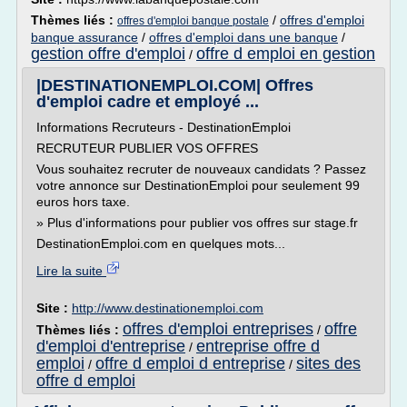
Thèmes liés :
/
offres d'emploi
offres d'emploi banque postale
banque assurance
/
offres d'emploi dans une banque
/
gestion offre d'emploi
offre d emploi en gestion
/
|DESTINATIONEMPLOI.COM| Offres
d'emploi cadre et employé ...
Informations Recruteurs - DestinationEmploi
RECRUTEUR PUBLIER VOS OFFRES
Vous souhaitez recruter de nouveaux candidats ? Passez
votre annonce sur DestinationEmploi pour seulement 99
euros hors taxe.
» Plus d'informations pour publier vos offres sur stage.fr
DestinationEmploi.com en quelques mots...
Lire la suite
Site :
http://www.destinationemploi.com
offres d'emploi entreprises
offre
Thèmes liés :
/
d'emploi d'entreprise
entreprise offre d
/
emploi
offre d emploi d entreprise
sites des
/
/
offre d emploi