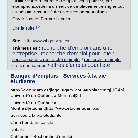
faciliter votre recherche d'emploi. Vous pouvez, par
exemple, accéder à un service de placement en ligne ou,
au besoin, recourir à des services personnalisés.
Ouvrir l'onglet Fermer l'onglet...
Lire la suite
Site :
http://www4.gouv.qc.ca
recherche d'emploi dans une
Thèmes liés :
entreprise
recherche d'emploi pour l'ete
/
/
service quebec recherche d'emploi
/
recherche d'emploi
offres d'emploi pour l'ete
dans une banque
/
Banque d’emplois - Services à la vie
étudiante
http://www.uqam.ca/|logo_uqam_couleur-blanc.svg|UQAM,
Université du Québec à Montréal|38
Université du Québec à
Montréal|etudiant|http://www.etudier.uqam.ca/
Services à la vie étudiante
Chercher dans ce site
Détails
Catégorie : Recherche d'emploi