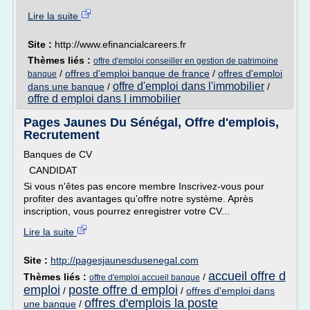
Lire la suite
Site :
http://www.efinancialcareers.fr
Thèmes liés :
offre d'emploi conseiller en gestion de patrimoine
/
offres d'emploi banque de france
/
offres d'emploi
banque
offre d'emploi dans l'immobilier
dans une banque
/
/
offre d emploi dans l immobilier
Pages Jaunes Du Sénégal, Offre d'emplois,
Recrutement
Banques de CV
CANDIDAT
Si vous n'êtes pas encore membre Inscrivez-vous pour
profiter des avantages qu'offre notre système. Après
inscription, vous pourrez enregistrer votre CV...
Lire la suite
Site :
http://pagesjaunesdusenegal.com
accueil offre d
Thèmes liés :
/
offre d'emploi accueil banque
emploi
poste offre d emploi
/
/
offres d'emploi dans
offres d'emplois la poste
une banque
/