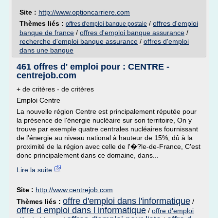
Site :
http://www.optioncarriere.com
Thèmes liés :
/
offres d'emploi
offres d'emploi banque postale
banque de france
/
offres d'emploi banque assurance
/
recherche d'emploi banque assurance
/
offres d'emploi
dans une banque
461 offres d' emploi pour : CENTRE -
centrejob.com
+ de critères - de critères
Emploi Centre
La nouvelle région Centre est principalement réputée pour
la présence de l'énergie nucléaire sur son territoire, On y
trouve par exemple quatre centrales nucléaires fournissant
de l'énergie au niveau national à hauteur de 15%, dû à la
proximité de la région avec celle de l'�?le-de-France, C'est
donc principalement dans ce domaine, dans...
Lire la suite
Site :
http://www.centrejob.com
offre d'emploi dans l'informatique
Thèmes liés :
/
offre d emploi dans l informatique
/
offre d'emploi