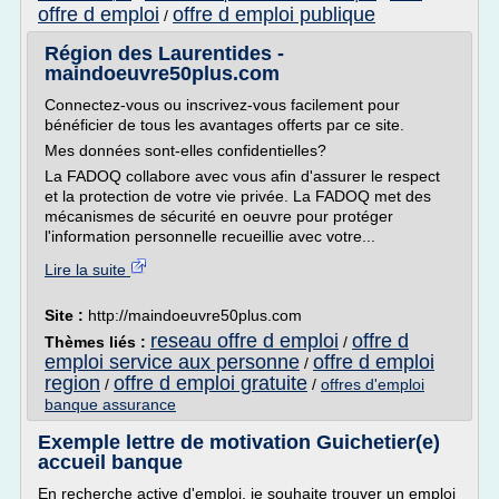
offre d emploi
offre d emploi publique
/
Région des Laurentides -
maindoeuvre50plus.com
Connectez-vous ou inscrivez-vous facilement pour
bénéficier de tous les avantages offerts par ce site.
Mes données sont-elles confidentielles?
La FADOQ collabore avec vous afin d'assurer le respect
et la protection de votre vie privée. La FADOQ met des
mécanismes de sécurité en oeuvre pour protéger
l'information personnelle recueillie avec votre...
Lire la suite
Site :
http://maindoeuvre50plus.com
reseau offre d emploi
offre d
Thèmes liés :
/
emploi service aux personne
offre d emploi
/
region
offre d emploi gratuite
/
/
offres d'emploi
banque assurance
Exemple lettre de motivation Guichetier(e)
accueil banque
En recherche active d'emploi, je souhaite trouver un emploi