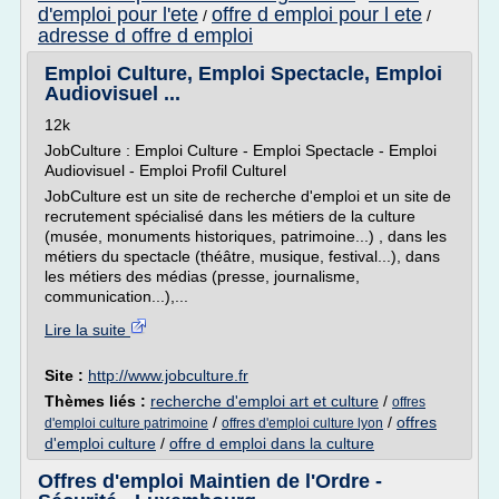
d'emploi pour l'ete
offre d emploi pour l ete
/
/
adresse d offre d emploi
Emploi Culture, Emploi Spectacle, Emploi
Audiovisuel ...
12k
JobCulture : Emploi Culture - Emploi Spectacle - Emploi
Audiovisuel - Emploi Profil Culturel
JobCulture est un site de recherche d'emploi et un site de
recrutement spécialisé dans les métiers de la culture
(musée, monuments historiques, patrimoine...) , dans les
métiers du spectacle (théâtre, musique, festival...), dans
les métiers des médias (presse, journalisme,
communication...),...
Lire la suite
Site :
http://www.jobculture.fr
Thèmes liés :
recherche d'emploi art et culture
/
offres
/
/
offres
d'emploi culture patrimoine
offres d'emploi culture lyon
d'emploi culture
/
offre d emploi dans la culture
Offres d'emploi Maintien de l'Ordre -