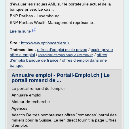
d'évaluer les risques AML sur le portefeuille actuel de la
banque privée. Le cas...
BNP Paribas - Luxembourg
BNP Paribas Wealth Management représente...
Lire la suite
Site :
http://www.optioncarriere.lu
Thèmes liés :
offres d'emploi ecole privee
/
ecole privee
offre d emploi
/
/
offres
recherche d'emploi banque luxembourg
d'emploi banque de france
/
offres d'emploi dans une
banque
Annuaire emploi - Portail-Emploi.ch | Le
portail romand de ...
Le portail romand de l'emploi
Annuaire emploi
Moteur de recherche
Agences
Adecco De très nombreuses offres "romandes" parmi des
milliers pour la Suisse. Le lien direct fournit la page Offres
d'emploi.