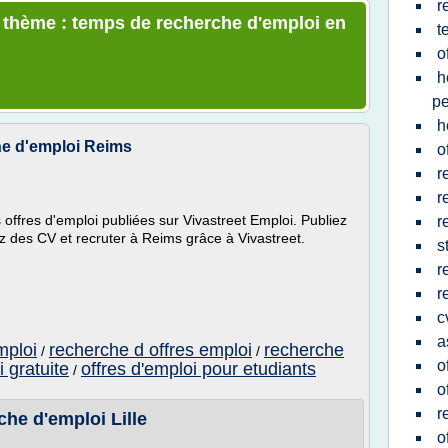
r
e thème : temps de recherche d'emploi en
t
o
h
pe
h
he d'emploi Reims
o
r
r
offres d'emploi publiées sur Vivastreet Emploi. Publiez
r
z des CV et recruter à Reims grâce à Vivastreet.
s
r
r
c
a
mploi
recherche d offres emploi
recherche
/
/
o
i gratuite
offres d'emploi pour etudiants
/
o
r
che d'emploi Lille
o