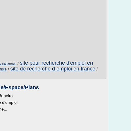
site pour recherche d'emploi en
/
au cameroun
site de recherche d emploi en france
/
/
nisie
ie/Espace/Plans
Benelux
e d'emploi
he...