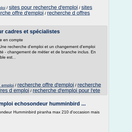
sites pour recherche d'emploi
sites
loi
/
/
rche offre d'emploi
recherche d offres
/
r cadres et spécialistes
re en compte
s. Une recherche d'emploi et un changement d'emploi
ité - changement de métier et de branche inclus. En
le est...
recherche offre d'emploi
recherche
d emploi
/
/
fres d emploi
recherche d'emploi pour l'ete
/
emploi echosondeur humminbird ...
chosondeur Humminbird piranha max 210 d'occasion mais