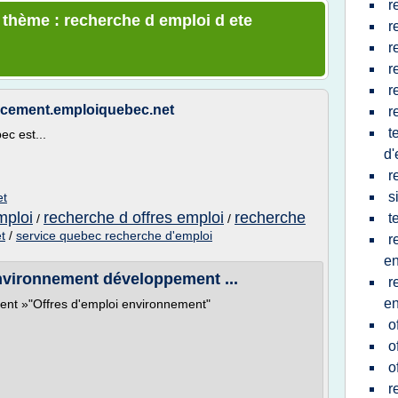
r
e thème : recherche d emploi d ete
r
r
r
r
lacement.emploiquebec.net
r
t
ec est...
d'
r
s
et
mploi
recherche d offres emploi
recherche
t
/
/
t
/
service quebec recherche d'emploi
r
en
environnement développement ...
r
en
ent »"Offres d'emploi environnement"
o
o
o
r