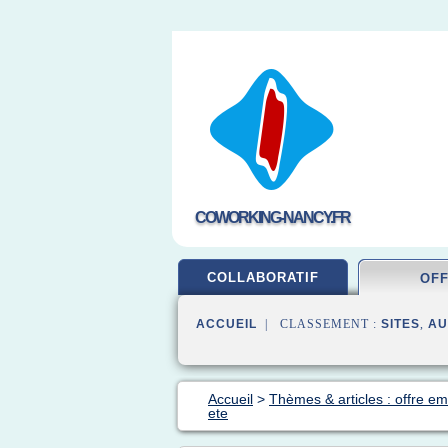
COWORKING-NANCY.FR
COLLABORATIF
OF
ACCUEIL
| CLASSEMENT :
SITES
,
AU
Accueil
>
Thèmes & articles : offre em
ete