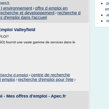
ment.fr
p
s l environnement
offre d emploi en
/
em
 recherche et developpement
recherche d
/
a
es d'emploi dans l'accueil
r
mploi Valleyfield
PLOI?
O) fournit une vaste gamme de services dans le
centre de recherche
echerche d emploi
/
d emploi
recherche d'emploi pour l'ete
/
/
 - Mes offres d'emploi - Apec.fr