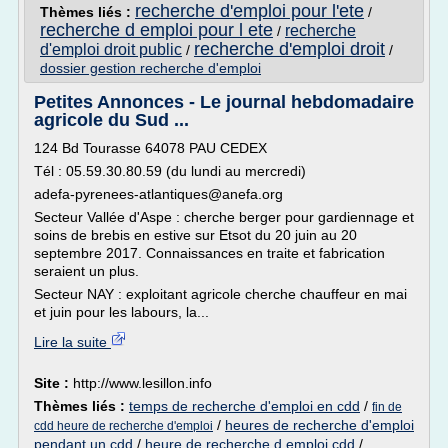
recherche d'emploi pour l'ete
Thèmes liés :
/
recherche d emploi pour l ete
recherche
/
recherche d'emploi droit
d'emploi droit public
/
/
dossier gestion recherche d'emploi
Petites Annonces - Le journal hebdomadaire
agricole du Sud ...
124 Bd Tourasse 64078 PAU CEDEX
Tél : 05.59.30.80.59 (du lundi au mercredi)
adefa-pyrenees-atlantiques@anefa.org
Secteur Vallée d'Aspe : cherche berger pour gardiennage et
soins de brebis en estive sur Etsot du 20 juin au 20
septembre 2017. Connaissances en traite et fabrication
seraient un plus.
Secteur NAY : exploitant agricole cherche chauffeur en mai
et juin pour les labours, la...
Lire la suite
Site :
http://www.lesillon.info
Thèmes liés :
temps de recherche d'emploi en cdd
/
fin de
/
heures de recherche d'emploi
cdd heure de recherche d'emploi
pendant un cdd
/
heure de recherche d emploi cdd
/