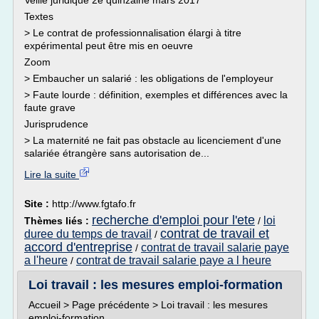
Veille juridique 2e quinzaine mars 2017
Textes
> Le contrat de professionnalisation élargi à titre
expérimental peut être mis en oeuvre
Zoom
> Embaucher un salarié : les obligations de l'employeur
> Faute lourde : définition, exemples et différences avec la
faute grave
Jurisprudence
> La maternité ne fait pas obstacle au licenciement d'une
salariée étrangère sans autorisation de...
Lire la suite
Site :
http://www.fgtafo.fr
recherche d'emploi pour l'ete
loi
Thèmes liés :
/
contrat de travail et
duree du temps de travail
/
accord d'entreprise
contrat de travail salarie paye
/
a l'heure
contrat de travail salarie paye a l heure
/
Loi travail : les mesures emploi-formation
Accueil > Page précédente > Loi travail : les mesures
emploi-formation