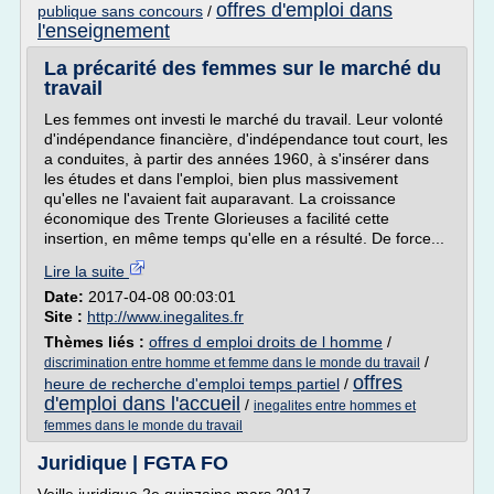
offres d'emploi dans
publique sans concours
/
l'enseignement
La précarité des femmes sur le marché du
travail
Les femmes ont investi le marché du travail. Leur volonté
d'indépendance financière, d'indépendance tout court, les
a conduites, à partir des années 1960, à s'insérer dans
les études et dans l'emploi, bien plus massivement
qu'elles ne l'avaient fait auparavant. La croissance
économique des Trente Glorieuses a facilité cette
insertion, en même temps qu'elle en a résulté. De force...
Lire la suite
Date:
2017-04-08 00:03:01
Site :
http://www.inegalites.fr
Thèmes liés :
offres d emploi droits de l homme
/
/
discrimination entre homme et femme dans le monde du travail
offres
heure de recherche d'emploi temps partiel
/
d'emploi dans l'accueil
/
inegalites entre hommes et
femmes dans le monde du travail
Juridique | FGTA FO