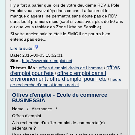
Il y a fort à parier que lors de votre deuxième RDV à Pôle
Emploi vous soyez déjà dans ce cas. La fusion et le
manque d'agents, ne permettra sans doute pas de RDV
dans les 3 premiers mois (sauf si vous avez plus de 50 ans
ou que vous résidez en Zone Urbaine Sensible).
Si votre ancien salaire était le SMIC il ne pourra bien
entendu pas être...
Lire la suite
Date:
2016-09-03 15:52:31
Site :
http://www.aide-emploi.net
offres
Thèmes liés :
offres d emploi droits de l homme
/
d'emploi pour l'ete
offre d emploi dans l
/
environnement
offre d emploi pour l ete
/
/
heure
de recherche d'emploi temps partiel
Offres d'emploi - Ecole de commerce
BUSINESSIA
Home / Alternance /
Offres d'emploi
A la recherche d'un 1er emploi de commercial(e)
sédentaire ?