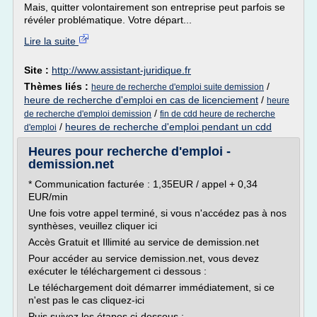
Mais, quitter volontairement son entreprise peut parfois se
révéler problématique. Votre départ...
Lire la suite
Site :
http://www.assistant-juridique.fr
Thèmes liés :
/
heure de recherche d'emploi suite demission
heure de recherche d'emploi en cas de licenciement
/
heure
/
de recherche d'emploi demission
fin de cdd heure de recherche
/
heures de recherche d'emploi pendant un cdd
d'emploi
Heures pour recherche d'emploi -
demission.net
* Communication facturée : 1,35EUR / appel + 0,34
EUR/min
Une fois votre appel terminé, si vous n'accédez pas à nos
synthèses, veuillez cliquer ici
Accès Gratuit et Illimité au service de demission.net
Pour accéder au service demission.net, vous devez
exécuter le téléchargement ci dessous :
Le téléchargement doit démarrer immédiatement, si ce
n'est pas le cas cliquez-ici
Puis suivez les étapes ci-dessous :