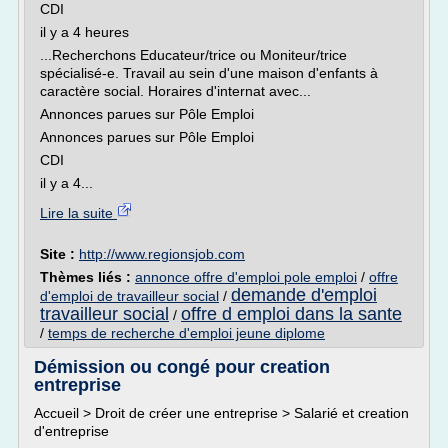
CDI
il y a 4 heures
...Recherchons Educateur/trice ou Moniteur/trice
spécialisé-e. Travail au sein d'une maison d'enfants à
caractère social. Horaires d'internat avec...
Annonces parues sur Pôle Emploi
Annonces parues sur Pôle Emploi
CDI
il y a 4...
Lire la suite
Site :
http://www.regionsjob.com
Thèmes liés :
annonce offre d'emploi pole emploi
/
offre
demande d'emploi
d'emploi de travailleur social
/
travailleur social
offre d emploi dans la sante
/
/
temps de recherche d'emploi jeune diplome
Démission ou congé pour creation
entreprise
Accueil > Droit de créer une entreprise > Salarié et creation
d'entreprise