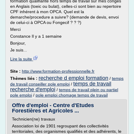
formation qualifiante hors temps de travail sur mes conges
en Anglais (toeic ou bulat), celles-ci sont bien au repertoire
CPF inhérent à mon OPCA. Quel est la
demarche/procedure a suivre? (demande de devis, envoi
de celui-ci à OPCA ou Fongecif ? ? ?)
Merci
Constance Il y a 1 semaine
Bonjour,
Je suis...
Lire la suite
Site :
http://www.formation-professionnelle.fr
recherche d emploi formation
Thèmes liés :
/
temps
temps de travail
de travail conseiller pole emploi
/
recherche d'emploi
/
temps de travail plein ou partiel
pole emploi
/
pole emploi chomage temps de travail
Offre d'emploi - Centre d'Etudes
Forestières et Agricoles ...
Technicien(ne) travaux
Association loi de 1901 regroupant des collectivités
territoriales, des organismes qualifiés et des adhérents, le