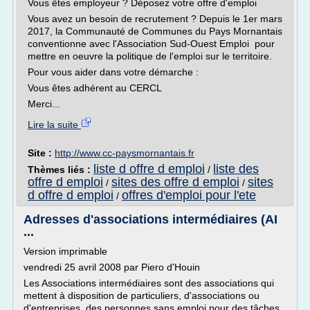
Vous êtes employeur ? Déposez votre offre d'emploi
Vous avez un besoin de recrutement ? Depuis le 1er mars
2017, la Communauté de Communes du Pays Mornantais
conventionne avec l'Association Sud-Ouest Emploi pour
mettre en oeuvre la politique de l'emploi sur le territoire.
Pour vous aider dans votre démarche :
Vous êtes adhérent au CERCL
Merci...
Lire la suite
Site :
http://www.cc-paysmornantais.fr
liste d offre d emploi
liste des
Thèmes liés :
/
offre d emploi
sites des offre d emploi
sites
/
/
d offre d emploi
offres d'emploi pour l'ete
/
Adresses d'associations intermédiaires (AI
...
Version imprimable
vendredi 25 avril 2008 par Piero d'Houin
Les Associations intermédiaires sont des associations qui
mettent à disposition de particuliers, d'associations ou
d'entreprises, des personnes sans emploi pour des tâches