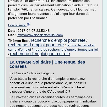
Depuis le 1er octobre 2014, les chômeurs indemnisés
peuvent cumuler partiellement l'allocation d'aide au retour à
l'emploi (ARE) et un salaire. Ce nouveau droit leur permet
d'augmenter leurs revenus et d'allonger leur durée de
protection par l'Assurance...
Lire la suite
Date:
2017-04-07 23:52:48
Site :
http://www.dossierfamilial.com
recherche d'emploi pour l'ete
Thèmes liés :
/
recherche d emploi pour l ete
/
temps de travail et
cumul d'emploi
/
heure de recherche d'emploi temps partiel
recherche d'emploi pour cet ete
/
La Cravate Solidaire | Une tenue, des
conseils
La Cravate Solidaire Belgique
Vous êtes à la recherche d'un emploi et souhaitez
bénéficier d'une tenue professionnelle, de conseils
personnalisés pour votre entretien d'embauche et
disposer d'une photo de CV de qualité ?
La Cravate Solidaire organise toutes les semaines des
ateliers « coup de pouce ». L'accompagnement individuel
que nous proposons dure deux heures (voir souvent