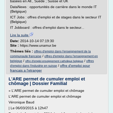
basées en All., Suède ; Suisse et UK
DataNews : opportunités de carrière dans le monde IT
(Belgique)
ICT Jobs : offres d'emploi et de stages dans le secteur IT
(Belgique)
IT Jobboard : offres d'emploi dans le secteur...
Lire la suite
Date:
2014-10-14 07:19:30
Site :
https://www.unamur.be
Thèmes liés :
offres d'emploi dans l'enseignement de la
/
communaute francaise
offres d'emploi dans l'enseignement en
/
/
belgique
offres
offre d'emploi enseignement catholique belgique
/
offre d'emploi pour
d'emploi dans l'industrie en suisse
francais a l'etranger
L'ARE permet de cumuler emploi et
chômage | Dossier Familial
» L'ARE permet de cumuler emploi et chômage
L'ARE permet de cumuler emploi et chômage
Véronique Baud
| Le 06/03/2015 à 12h47